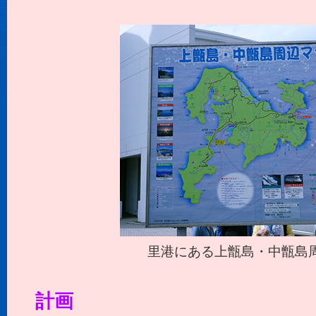
里港にある上甑島・中甑島
計画