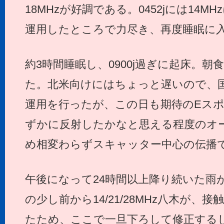
18MHzが好調である。0452jには14MH
運用したところで力尽き、再度睡眠に
約3時間睡眠し、0900j過ぎに起床。
た。北米向けにはちょっと遅いので、
運用を行ったが、この日も期待のEスポは
ずかに反射したかなと思える程度のオ
め相変わらずスキャッター中心の伝播で
午後になって24時間以上降り続いた雨
の少し前から14/21/28MHz八木が、
たため、ここで一旦下ろして修正する