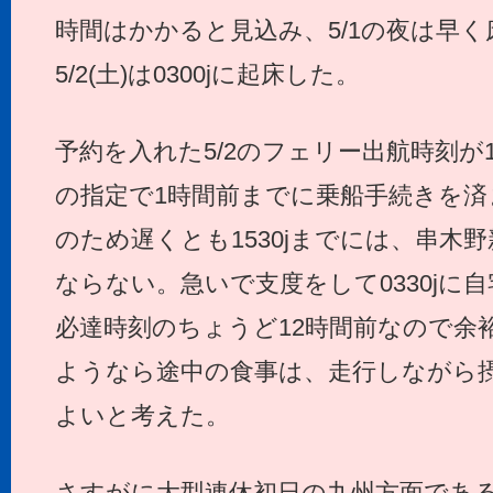
時間はかかると見込み、5/1の夜は早
5/2(土)は0300jに起床した。
予約を入れた5/2のフェリー出航時刻が1
の指定で1時間前までに乗船手続きを
のため遅くとも1530jまでには、串木
ならない。急いで支度をして0330jに
必達時刻のちょうど12時間前なので余
ようなら途中の食事は、走行しながら
よいと考えた。
さすがに大型連休初日の九州方面であ