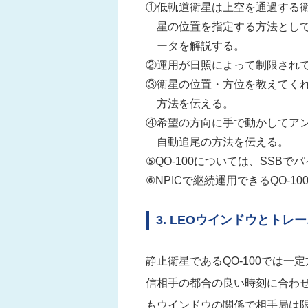
①低軌道衛星は上空を通過する
星の位置を指定する方法として理解が
ータを解説する。
②運用が日照によって制限されて
③衛星の位置・方位を教えてくれ
方法を伝える。
④希望の方向に手で動かしてアンテ
自動追尾の方法を伝える。
⑤QO-100については、SSB
⑥NPICで継続運用できるQO-1
3. LEOウインドウとト
静止衛星であるQO-100では
信相手の都合の良い時刻に合わせ
もウインドウの関係で相手局は限