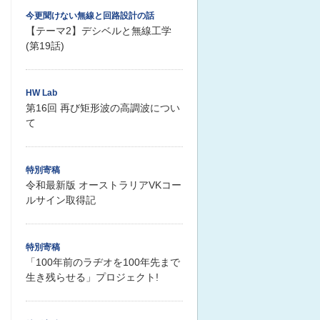
今更聞けない無線と回路設計の話
【テーマ2】デシベルと無線工学
(第19話)
HW Lab
第16回 再び矩形波の高調波につい
て
特別寄稿
令和最新版 オーストラリアVKコー
ルサイン取得記
特別寄稿
「100年前のラヂオを100年先まで
生き残らせる」プロジェクト!