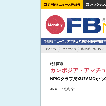
トップページ
2026年5月号
特別寄稿／カンボジア
特別寄稿
カンボジア・アマチ
NPICクラブ局XU7AMOからQ
JA3GEP 毛利幹生