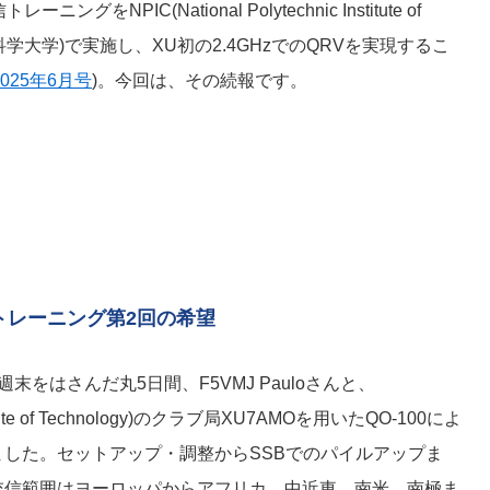
グをNPIC(National Polytechnic Institute of
業科学大学)で実施し、XU初の2.4GHzでのQRVを実現するこ
2025年6月号
)。今回は、その続報です。
と、トレーニング第2回の希望
をはさんだ丸5日間、F5VMJ Pauloさんと、
Institute of Technology)のクラブ局XU7AMOを用いたQO-100によ
した。セットアップ・調整からSSBでのパイルアップま
交信範囲はヨーロッパからアフリカ、中近東、南米、南極ま