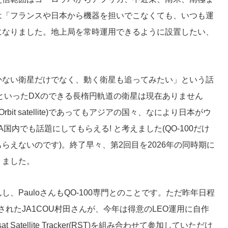
は「フランスや日本から機器を担いでこなくても、いつも運
になりました。地上局を常時運用できるように設置したい、
かない衛星だけでなく、動く衛星も追ってみたい」という話
/-40といったDXのできる長楕円軌道の衛星は現在ありません
h Orbit satellite)であってもアジアの国々、なにより日本がウ
国内でも話題にしてもらえる! と考えました(QO-100だけ
らえないのです)。終了早々、第2回目を2026年の同時期に
りました。
し、PauloさんもQO-100専門とのことです。ただ昨年日程
れたJA1COU村田さんが、今年は得意のLEO運用に自作
at Satellite Tracker(RST)を組み合わせて参加していただけ