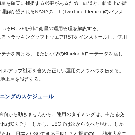
衛星を確実に捕捉する必要があるため、軌道と、軌道上の衛
望まれるNASAのTLE(Two Line Element)のパラメ
いるFO-29を例に衛星の運用管理を解説する。
るトラッキングソフトウエアRSTをインストールし、使用
ナを向ける、または小型のBluetoothローテータを渡し、
でパイルアップ対応を含めた正しい運用のノウハウを伝える。
00地上局を設営する。
レーニングのスケジュール
一定方向から動きませんから、運用のタイミングは、主たる交
ればOKです。しかし、LEOでは次から次へと現れ、しか
られ、日本とQSOできる日時は? と探すのは、結構大変で