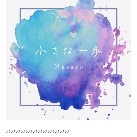
♪♪♪♪♪♪♪♪♪♪♪♪♪♪♪♪♪♪♪♪♪♪♪♪♪♪