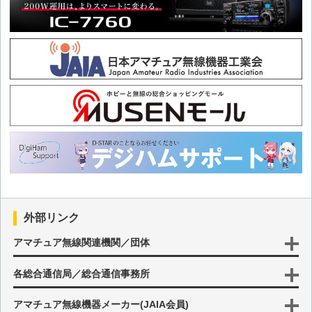
第十九回 Masacoのうたのせかい2025年総まとめ
第十八回 言葉を紡ぐ旅
第十七回 KIZUNA
第十六回 ため池はふるさとの宝
第十五回 コールサイン
第十四回 「晴れおんな」のうたと、晴れのチカラ
外部リンク
第十三回 あじさい
アマチュア無線関連機関／団体
各総合通信局／総合通信事務所
第十二回 大阪・関西万博とむせんのせかい
アマチュア無線機器メーカー(JAIA会員)