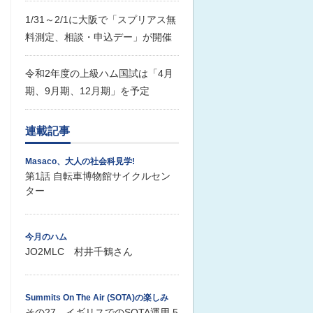
1/31～2/1に大阪で「スプリアス無
料測定、相談・申込デー」が開催
令和2年度の上級ハム国試は「4月
期、9月期、12月期」を予定
連載記事
Masaco、大人の社会科見学!
第1話 自転車博物館サイクルセン
ター
今月のハム
JO2MLC 村井千鶴さん
Summits On The Air (SOTA)の楽しみ
その27 イギリスでのSOTA運用 5