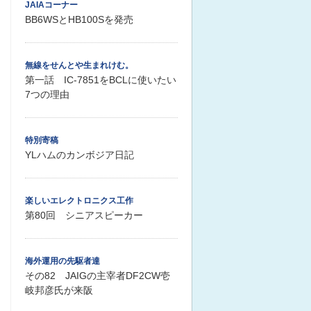
JAIAコーナー
BB6WSとHB100Sを発売
無線をせんとや生まれけむ。
第一話 IC-7851をBCLに使いたい
7つの理由
特別寄稿
YLハムのカンボジア日記
楽しいエレクトロニクス工作
第80回 シニアスピーカー
海外運用の先駆者達
その82 JAIGの主宰者DF2CW壱
岐邦彦氏が来阪