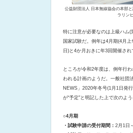
公益財団法人 日本無線協会の本部
ラリン
特に注意が必要なのは上級ハム(
国家試験だ。例年は4月期(4月上旬
日)と4か月おきに年3回開催され
ところが令和2年度は、例年行わ
われる計画のようだ。一般社団法人
NEWS」2020年冬号(1月1
が“予定”と明記した上で次のよ
○4月期
・試験申請の受付期間：
2月1日