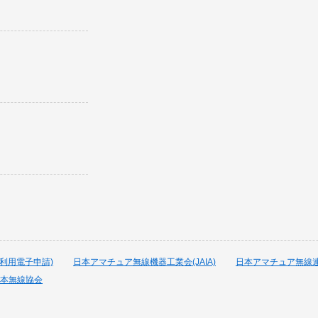
波利用電子申請)
日本アマチュア無線機器工業会(JAIA)
日本アマチュア無線連盟
本無線協会