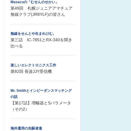
Masacoの「むせんのせかい」
第49回 札幌ジュニアアマチュア
無線クラブ(JR8YLF)の皆さん
無線をせんとや生まれけむ。
第三話 IC-7851とRX-340を聞き
比べる
楽しいエレクトロニクス工作
第82回 長波JJY受信機
Mr. Smithとインピーダンスマッチング
の話
【第17話】増幅器とSパラメータ
（その2）
海外運用の先駆者達