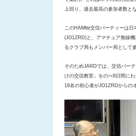
上回り、過去最高の参加者数と
このHAMtte交信パーティーは
(JO1ZRD)と、アマチュア無線
るクラブ局もメンバー局として
そのためJARDでは、交信パー
けの交信教室」をのべ9日間に
18名の初心者がJO1ZRDから