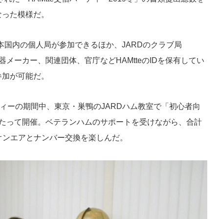
なった模様だ。
日本国内の個人局が参加できるほか、JARDのクラブ局
機器メーカー、関連団体、官庁などHAMtteのIDを保有してい
参加が可能だ。
ティーの期間中、東京・巣鴨のJARDハム教室で「初心者向
わたって開催。ベテランハムのサポートを受けながら、合計
のオンエアとナンバー交換を楽しんだ。