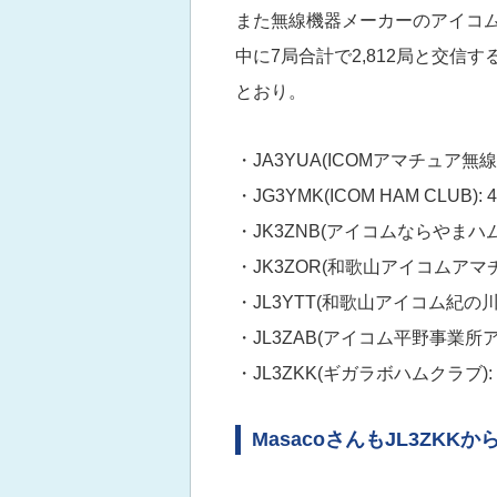
また無線機器メーカーのアイコ
中に7局合計で2,812局と交
とおり。
・JA3YUA(ICOMアマチュア無線ク
・JG3YMK(ICOM HAM CLUB): 
・JK3ZNB(アイコムならやまハムク
・JK3ZOR(和歌山アイコムアマチ
・JL3YTT(和歌山アイコム紀の川
・JL3ZAB(アイコム平野事業所ア
・JL3ZKK(ギガラボハムクラブ): 
MasacoさんもJL3ZKKから