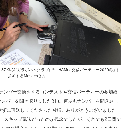
ZKK(ギガラボハムクラブ)で「HAMtte交信パーティー2020冬」に
参加するMasacoさん
中にナンバー交換をするコンテストや交信パーティーの参加経
ンバーを聞き取りました(汗)。何度もナンバーを聞き返し
)せずに再送してくださった皆様、ありがとうございました!!
く、スキップ気味だったのが残念でしたが、それでも2日間で