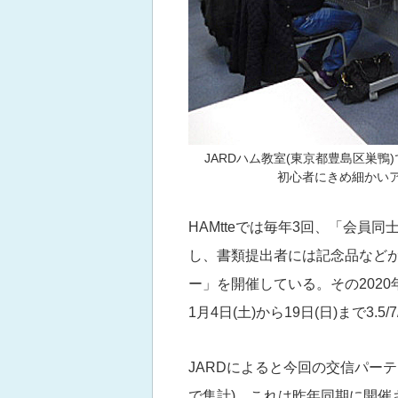
JARDハム教室(東京都豊島区巣鴨)
初心者にきめ細かいア
HAMtteでは毎年3回、「会
し、書類提出者には記念品などが
ー」を開催している。その2020年
1月4日(土)から19日(日)まで3.5/7
JARDによると今回の交信パーテ
で集計)。これは昨年同期に開催さ