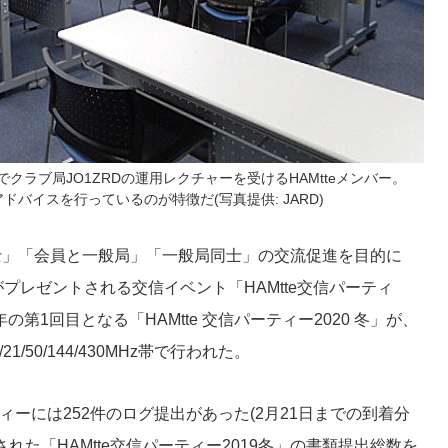
でクラブ局JO1ZRDの運用レクチャーを受けるHAMtteメンバー。
ドバイスを行っているのが特徴だ(写真提供: JARD)
員同士」「会員と一般局」「一般局同士」の交流促進を目的に
プレゼントされる交信イベント「HAMtte交信パーティ
の第1回目となる「HAMtte 交信パーティー2020 冬」が、
/21/50/144/430MHz帯で行われた。
ィーには252件のログ提出があった(2月21日までの到着分
れた「HAMtte交信パーティー2019冬」の書類提出総数を