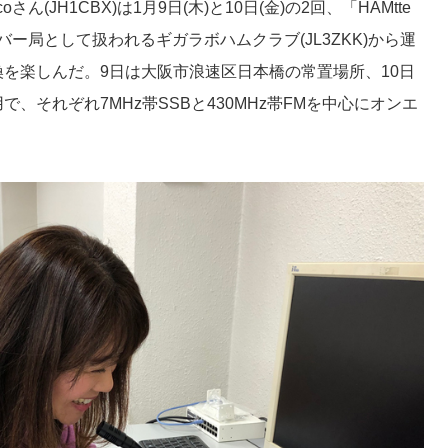
ん(JH1CBX)は1月9日(木)と10日(金)の2回、「HAMtte
バー局として扱われるギガラボハムクラブ(JL3ZKK)から運
を楽しんだ。9日は大阪市浪速区日本橋の常置場所、10日
、それぞれ7MHz帯SSBと430MHz帯FMを中心にオンエ