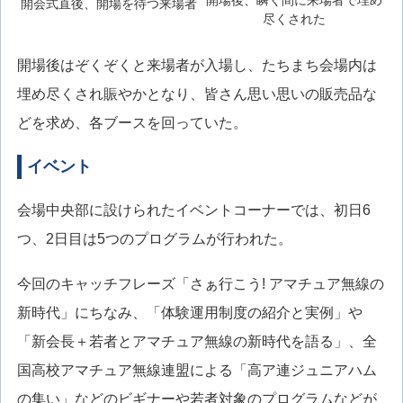
開場後、瞬く間に来場者で埋め
開会式直後、開場を待つ来場者
尽くされた
開場後はぞくぞくと来場者が入場し、たちまち会場内は
埋め尽くされ賑やかとなり、皆さん思い思いの販売品な
どを求め、各ブースを回っていた。
イベント
会場中央部に設けられたイベントコーナーでは、初日6
つ、2日目は5つのプログラムが行われた。
今回のキャッチフレーズ「さぁ行こう! アマチュア無線の
新時代」にちなみ、「体験運用制度の紹介と実例」や
「新会長＋若者とアマチュア無線の新時代を語る」、全
国高校アマチュア無線連盟による「高ア連ジュニアハム
の集い」などのビギナーや若者対象のプログラムなどが