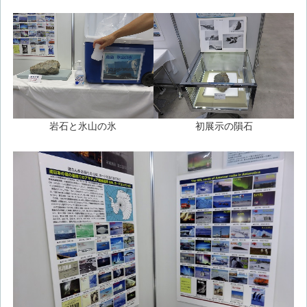
岩石と氷山の氷
初展示の隕石