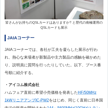
皆さんがお持ちのQSLカードはありますか? と歴代の南極運用の
QSLカードも展示
JAIAコーナー
JAIAコーナーでは、各社が工夫を凝らした展示が行わ
れ、熱心な来場者が新製品や主力製品の感触を確かめた
り、説明員に質問を行ったりしていた。以下、ブース番
号順に紹介する。
・アイコム株式会社
ハムフェア直前に希望小売価格を発表した
HF/50MHz
1kWリニアアンプIC-PW2
をはじめ、同じく直前に日本国
内での販売が開始された
144～5600MHz(10GHz)トラン