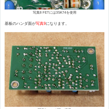
写真8 FETには3SK74を使用
基板のハンダ面が
写真9
になります。