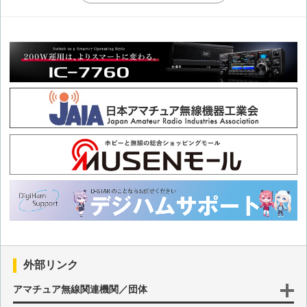
第47回 基板で作るDBM
第46回 令和版 熊本シティスタンダードSSBジェネレータ
第45回 クリスタルフィルタチェッカ その2
第44回 クリスタルフィルタチェッカ その1
第43回 基板で作るクリスタルフィルタ
第42回 基板で作るアッテネータ その2
第41回 疑似音声用アンプ＆スピーカ
外部リンク
第40回 50MHz用ミニリニア(その1 2SC1970)
アマチュア無線関連機関／団体