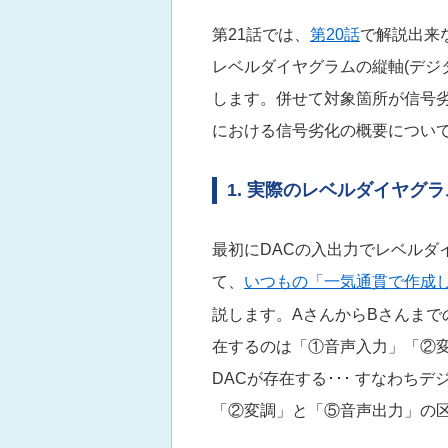
第21話では、
第20話
で解説出来
レベルダイヤグラムの縦軸(デジタ
します。併せて対象箇所が信号劣
における信号劣化の概要につい
1. 実際のレベルダイヤグ
最初にDACの入出力でレベルダ
て、
いつもの「一気通貫で作成し
説します。AさんからBさんま
在するのは「①音声入力」「②
DACが存在する･･･ すなわ
「②変調」と「⑤音声出力」の