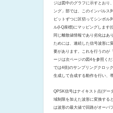
ジは図中のグラフに示すとおり、
ング」部では、このインパルス列を
ビットずつに区切ってシンボル列
ル(I-Q座標)にマッピングします
同じ離散値情報であり劣化はあり
ためには、連続した信号波形に変
要があります。これを行うのが「F
ージは次ページの図4を参照くだ
では4倍)のサンプリングクロッ
生成して合成する動作を行い、帯域
QPSK信号はナイキスト点(デ
域制限を加えた波形に変換する
は波形の最大値で回路がオーバ