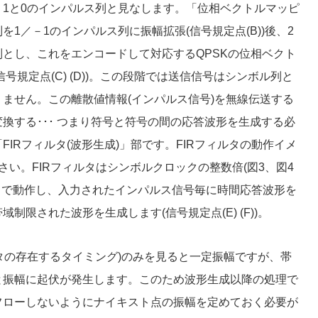
1と0のインパルス列と見なします。「位相ベクトルマッピ
1／－1のインパルス列に振幅拡張(信号規定点(B))後、2
とし、これをエンコードして対応するQPSKの位相ベクト
(信号規定点(C) (D))。この段階では送信信号はシンボル列と
ません。この離散値情報(インパルス信号)を無線伝送する
換する･･･ つまり符号と符号の間の応答波形を生成する必
IRフィルタ(波形生成)」部です。FIRフィルタの動作イメ
さい。FIRフィルタはシンボルクロックの整数倍(図3、図4
クで動作し、入力されたインパルス信号毎に時間応答波形を
制限された波形を生成します(信号規定点(E) (F))。
ータの存在するタイミング)のみを見ると一定振幅ですが、帯
と振幅に起伏が発生します。このため波形生成以降の処理で
フローしないようにナイキスト点の振幅を定めておく必要が