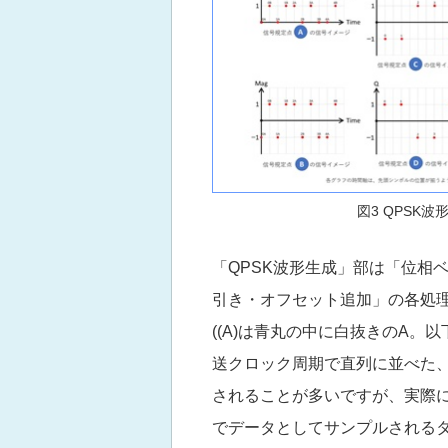
図3 QPSK
「QPSK波形生成」部は「位相ベ
引き・オフセット追加」の各処理
((A)は青丸の中に白抜きのA
送クロック周期で直列に並べた
されることが多いですが、実際に
でデータとしてサンプルされるタ