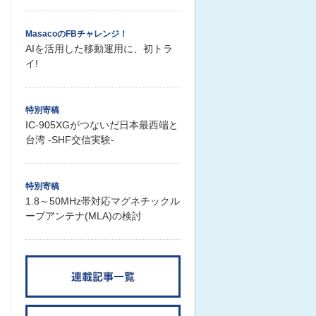
MasacoのFBチャレンジ！
AIを活用した移動運用に、初トラ
イ!
特別寄稿
IC-905XGがつないだ日本最西端と
台湾 -SHF交信実験-
特別寄稿
1.8～50MHz帯対応マグネチックル
ープアンテナ(MLA)の検討