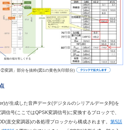
「②変調」部分を抜粋(図1の黄色矢印部分)
点
der)が生成した音声データ(デジタルのシリアルデータ列)を
調信号(ここではQPSK変調信号)に変換するブロックで、
 MOD(直交変調器)の各処理ブロックから構成されます。
第5話