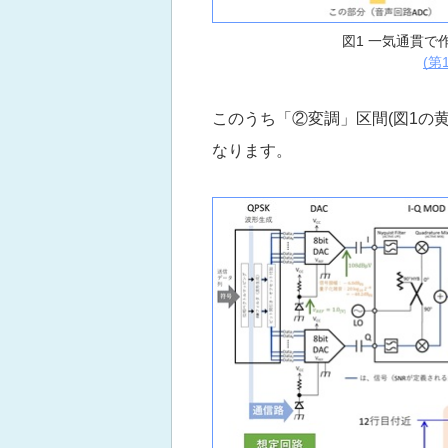
図1 一気通貫で
(第
このうち「②変調」区間(図1の
なります。