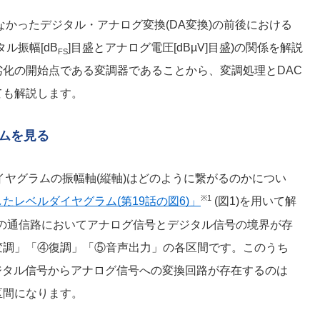
なかったデジタル・アナログ変換(DA変換)の前後における
ル振幅[dB
]目盛とアナログ電圧[dBµV]目盛)の関係を解説
FS
化の開始点である変調器であることから、変調処理とDAC
ても解説します。
ラムを見る
イヤグラムの振幅軸(縦軸)はどのように繋がるのかについ
※1
たレベルダイヤグラム(第19話の図6)」
(図1)を用いて解
での通信路においてアナログ信号とデジタル信号の境界が存
変調」「④復調」「⑤音声出力」の各区間です。このうち
ちデジタル信号からアナログ信号への変換回路が存在するのは
区間になります。