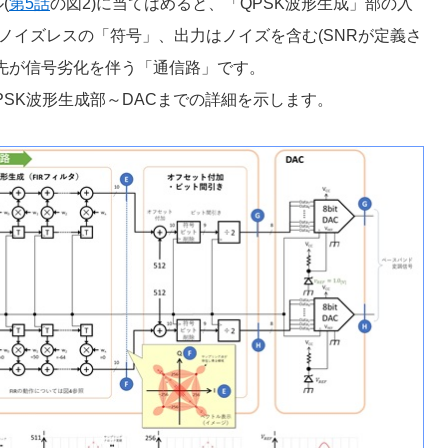
(
第5話
の図2)に当てはめると、「QPSK波形生成」部の入
はノイズレスの「符号」、出力はノイズを含む(SNRが定義さ
先が信号劣化を伴う「通信路」です。
PSK波形生成部～DACまでの詳細を示します。