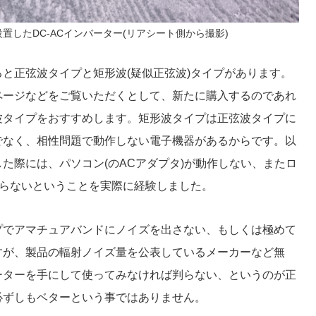
置したDC-ACインバーター(リアシート側から撮影)
と正弦波タイプと矩形波(疑似正弦波)タイプがあります。
ページなどをご覧いただくとして、新たに購入するのであれ
波タイプをおすすめします。矩形波タイプは正弦波タイプに
でなく、相性問題で動作しない電子機器があるからです。以
た際には、パソコン(のACアダプタ)が動作しない、またロ
回らないということを実際に経験しました。
プでアマチュアバンドにノイズを出さない、もしくは極めて
すが、製品の輻射ノイズ量を公表しているメーカーなど無
ーターを手にして使ってみなければ判らない、というのが正
必ずしもベターという事ではありません。