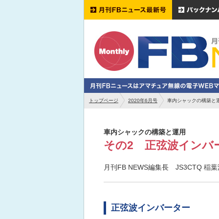
トップページ
2020年6月号
車内シャックの構築と
車内シャックの構築と運用
その2 正弦波インバ
月刊FB NEWS編集長 JS3CTQ 稲
正弦波インバーター