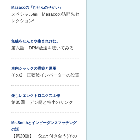
Masacoの「むせんのせかい」
スペシャル編 Masacoの訪問先セ
レクション!
無線をせんとや生まれけむ。
第六話 DRM放送を聴いてみる
車内シャックの構築と運用
その2 正弦波インバーターの設置
楽しいエレクトロニクス工作
第85回 デジ簡と特小のリンク
Mr. Smithとインピーダンスマッチング
の話
【第20話】 S
と付き合う(その
12