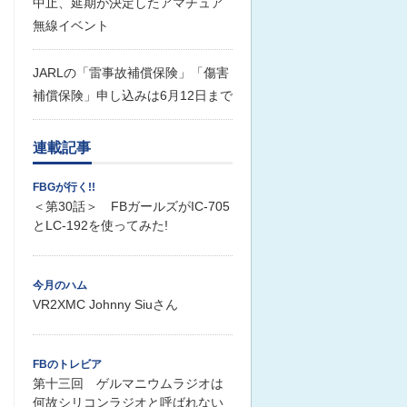
中止、延期が決定したアマチュア
無線イベント
JARLの「雷事故補償保険」「傷害
補償保険」申し込みは6月12日まで
連載記事
FBGが行く!!
＜第30話＞ FBガールズがIC-705
とLC-192を使ってみた!
今月のハム
VR2XMC Johnny Siuさん
FBのトレビア
第十三回 ゲルマニウムラジオは
何故シリコンラジオと呼ばれない