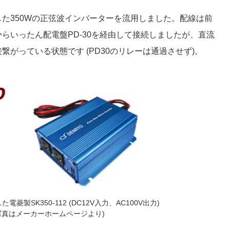
た350Wの正弦波インバーターを流用しました。配線は前
らいったん配電盤PD-30を経由して接続しましたが、直流
がっている状態です (PD30のリレーは通過させず)。
菱製SK350-112 (DC12V入力、AC100V出力)
写真はメーカーホームページより)