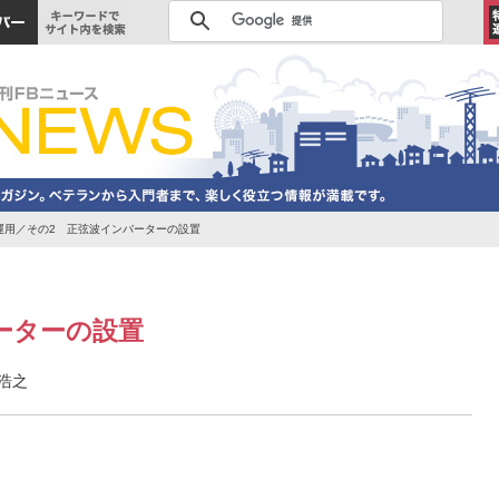
運用／その2 正弦波インバーターの設置
ーターの設置
葉浩之