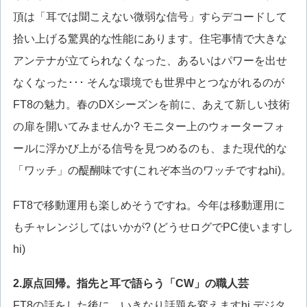
頂は「耳では聞こえない微弱な信号」すらデコードして
拾い上げる驚異的な性能にあります。住宅事情で大きな
アンテナが立てられなくなった、あるいはパワーを出せ
なくなった･･･ そんな環境でも世界中とつながれるのが
FT8の魅力。春のDXシーズンを前に、あえて新しい技術
の扉を開いてみませんか? モニター上のウォーターフォ
ールに浮かび上がる信号を見つめるのも、また現代的な
「ワッチ」の醍醐味です(これぞ本当のワッチですねhi)。
FT8で移動運用も楽しめそうですね。今年は移動運用に
もチャレンジしてはいかが? (どうせログでPC使いますし
hi)
2.原点回帰。指先と耳で語らう「CW」の職人芸
FT8の話をした後に、いきなり話題を変えますhi デジタ