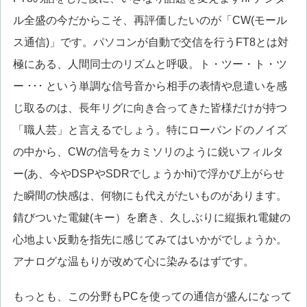
ル全盛の今だからこそ、再評価したいのが「CW(モール
ス通信)」です。パソコンが自動で交信を行うFT8とは対
極にある、人間同士のリズムと呼吸。ト・ツー・ト・ツ
ー ･･･ という単調な信号音から相手の表情や息遣いを感
じ取るのは、長年リグに向き合ってきた皆様だけが持つ
「職人芸」と言えるでしょう。特にローバンドのノイズ
の中から、CWの信号をカミソリのように鋭いフィルタ
ー(あ、今やDSPやSDRでしょうかhi)で浮かび上がらせ
た瞬間の快感は、何物にも代えがたいものがあります。
錆びついた電鍵(キー）を磨き、久しぶりに縦振れ電鍵の
心地よい反動を指先に感じてみてはいかがでしょうか。
アナログな温もりが改めて心に染みるはずです。
もっとも、この分野もPCを使っての通信が盛んになって