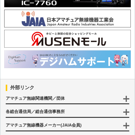
大和葛城山よりHAMtte交信パーティーに参加
六甲山から個人コールでHFハイバンドとSHFを中心に運用
和泉葛城山よりHAMtte交信パーティーに参加
恒例のHAMtte交信パーティー冬に参加
第四回「全国DV画像通信」を実施
外部リンク
JH1CBX DXコンテストに初参戦
アマチュア無線関連機関／団体
各総合通信局／総合通信事務所
大和葛城山よりHAMtte交信パーティーに参加
アマチュア無線機器メーカー(JAIA会員)
和歌山県紀の川市から個人コールで14MHz帯を中心に運用