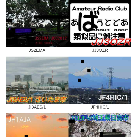
JS2EMA
JJ3OZR
JI3AES/1
JF4HIC/1