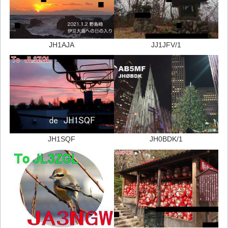
JH1AJA
JJ1JFV/1
JH1SQF
JH0BDK/1