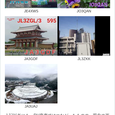
JE4XWS
JO3QAN
JA3GDF
JL3ZKK
JA3UAJ