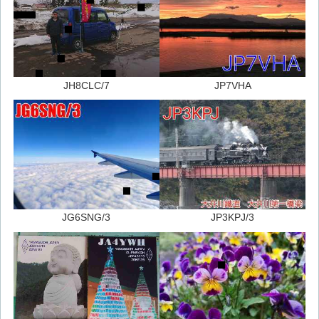
JH8CLC/7
JP7VHA
JG6SNG/3
JP3KPJ/3