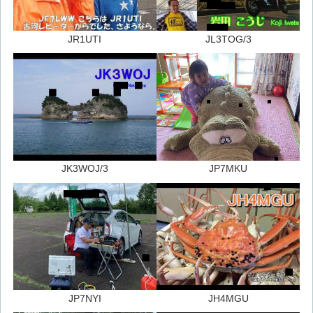
JR1UTI
JL3TOG/3
JK3WOJ/3
JP7MKU
JP7NYI
JH4MGU