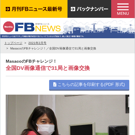
トップページ
2021年2月号
MasacoのFBチャレンジ！／全国DV画像通信で31局と画像交換
MasacoのFBチャレンジ！
全国DV画像通信で31局と画像交換
こちらの記事を印刷する(PDF 形式)