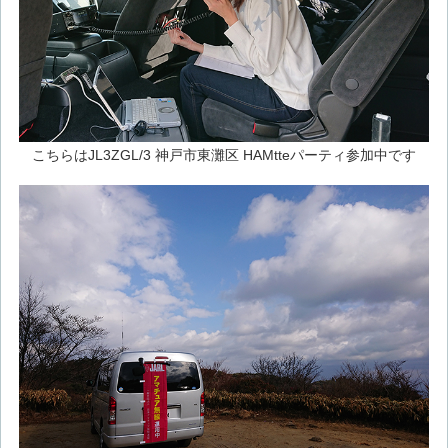
こちらはJL3ZGL/3 神戸市東灘区 HAMtteパーティ参加中です