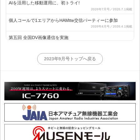
AIを活用した移動運用に、初トライ!
個人コールで1エリアからHAMtte交信パーティーに参加
第五回 全国DV画像通信を実施
Masacoの夏の移動運用2選!!
2023年9月号トップへ戻る
和泉葛城山よりHAMtte交信パーティーに参加
1エリアから個人コールでHAMtte交信パーティーに参加
大和葛城山よりHAMtte交信パーティーに参加
六甲山から個人コールでHFハイバンドとSHFを中心に運用