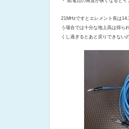
・ 給電点の角度が狭くなるとイ
21MHzですとエレメント長は1
う場合では十分な地上高は得ら
くし過ぎるとあと戻りできない