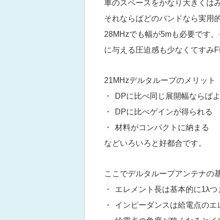
車のスペースをかなり大きくは
それならばどのバンドなら実用
28MHzでも幅が5mも必要です
に与える圧迫感も少なくてすみFB
21MHzデルタループのメリット
・ DPに比べ同じ展開幅ならば
・ DPに比べゲインが得られる
・ 材料がコンパクトに納まる
などいろいろと好都合です。
ここでデルタループアンテナの
・ エレメント長は基本的に1λつま
・ インピーダンスは給電点のエレ