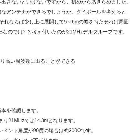
み出さないといけないですから、初めからあきらめました。
的なアンテナができるでしょうか。ダイポールを考えると
。それならば少し上に展開して5～6mの幅を持たせれば周囲
なのでは? と考え付いたのが21MHzデルタループです。
より高い周波数に出ることができる
基本を確認します。
り21MHzでは14.3mとなります。
メント角度が90度の場合は約200Ωです。