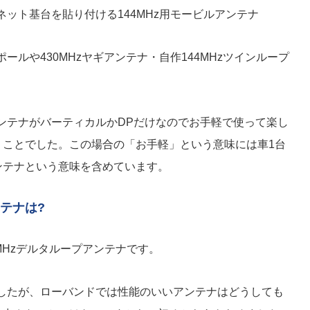
ット基台を貼り付ける144MHz用モービルアンテナ
ールや430MHzヤギアンテナ・自作144MHzツインループ
ンテナがバーティカルかDPだけなのでお手軽で使って楽し
うことでした。この場合の「お手軽」という意味には車1台
ンテナという意味を含めています。
ンテナは?
MHzデルタループアンテナです。
ましたが、ローバンドでは性能のいいアンテナはどうしても