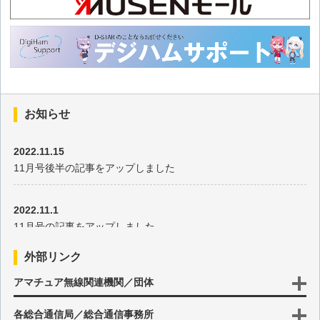
第三十九回 ホワイトノイズジェネレータでフィルタの特性を
見る?
第三十八回 ツイストペアケーブルのノイズ軽減は本当か?
第三十七回 74HC74を使った分周回路の実験
お知らせ
第三十六回 電圧可変抵抗器の考察
2022.11.15
11月号後半の記事をアップしました
第三十五回 tinySAで見るひずみ波形のスペクトラム
2022.11.1
11月号の記事をアップしました
第三十四回 FM放送受信用のQFHアンテナを作ってみた
外部リンク
第三十三回 コイルのインダクタンスについて
2022.10.17
アマチュア無線関連機関／団体
10月号後半の記事をアップしました
第三十二回 アナログスイッチの動作について
各総合通信局／総合通信事務所