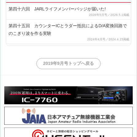
第四十六回 JARLライフメンバーバッジが届いた!
第四十五回 カウンターICとラダー抵抗によるD/A変換回路で
のこぎり波を作る実験
第四十四回 ラダー抵抗によるD/A変換について
2019年9月号トップへ戻る
第四十三回 電子ホタルの製作とその解析
第四十二回 DCモータの回転数制御について
第四十一回 74HC192と74HC4511を使ったアップダウンカウ
ンタの説明
第四十回 単電源から正負両電源を作る