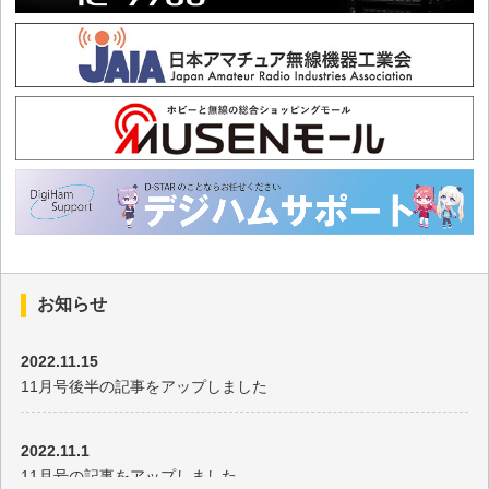
第44回 【ホームセンターで材料が揃う】移動運用向けスリム
三脚の製作【好きな長さに作れる】
第43回 【ホームセンターで材料が揃う】430MHz 6エレ八木
アンテナの製作
第42回 【見よう見まねで】ハンディー機のストラップを作っ
てみた
第41回 自立型 ダイアルチューニング式 マルチバンドHFアン
お知らせ
テナの製作
2022.11.15
【連載40回記念】 電子工作について語る
11月号後半の記事をアップしました
第39回 【お手軽価格】 デジタルオシロスコープが面白い
2022.11.1
11月号の記事をアップしました