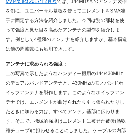
My Project 2017年2月号
では、144MHz帯のアンテナ製作
を例に、ユニバーサル基板を使ってエレメントをSMA端
子に固定する方法を紹介しました。今回は別の部材を使
って強度と見た目を高めたアンテナの製作を紹介しま
す。例として4種類のアンテナを紹介しますが、基本構造
は他の周波数にも応用できます。
アンテナに求められる強度：
上の写真で示したようなハンディー機用の144/430MHz
のデュアルバンドアンテナと、430MHzのモノバンドホ
イップアンテナを製作します。このようなホイップアン
テナでは、エレメントが曲げられたり引っ張られたりし
たときに加わる力は、すべてアンテナ基部に伝わりま
す。そこで、機械的強度はエレメントに被せた被覆(熱収
縮チューブ)に担わせることにしました。ケーブルの内部