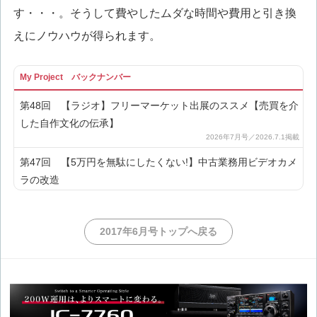
す・・・。そうして費やしたムダな時間や費用と引き換
えにノウハウが得られます。
My Project バックナンバー
第48回 【ラジオ】フリーマーケット出展のススメ【売買を介
した自作文化の伝承】
第47回 【5万円を無駄にしたくない!】中古業務用ビデオカメ
ラの改造
第46回 【昔のケータイにソックリ】KENWOOD『TH-7』を
2017年6月号トップへ戻る
調べてみよう
第45回 【無線機の修理ガイド】サービスマニュアルを読んで
みよう