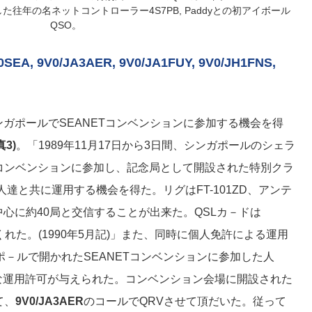
した往年の名ネットコントローラー4S7PB, Paddyとの初アイボール
QSO。
, 9V0/JA3AER, 9V0/JA1FUY, 9V0/JH1FNS,
ガポールでSEANETコンベンションに参加する機会を得
真3)
。「1989年11月17日から3日間、シンガポールのシェラ
Tコンベンションに参加し、記念局として開設された特別クラ
人達と共に運用する機会を得た。リグはFT-101ZD、アンテ
JAを中心に約40局と交信することが出来た。QSLカ－ドは
くれた。(1990年5月記)」また、同時に個人免許による運用
ポ－ルで開かれたSEANETコンベンションに参加した人
な運用許可が与えられた。コンベンション会場に開設された
て、
9V0/JA3AER
のコールでQRVさせて頂だいた。従って