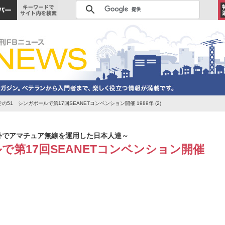
51 シンガポールで第17回SEANETコンベンション開催 1989年 (2)
外でアマチュア無線を運用した日本人達～
で第17回SEANETコンベンション開催