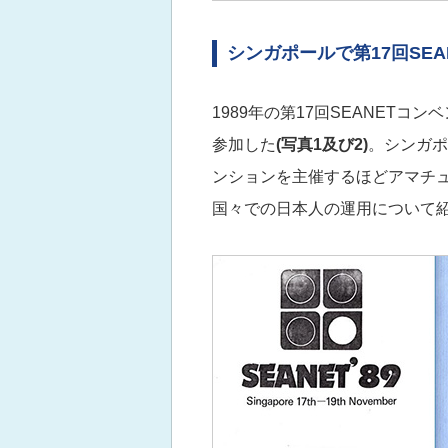
シンガポールで第17回SE
1989年の第17回SEANET
参加した
(写真1及び2)
。シンガポ
ンションを主催するほどアマチ
国々での日本人の運用について