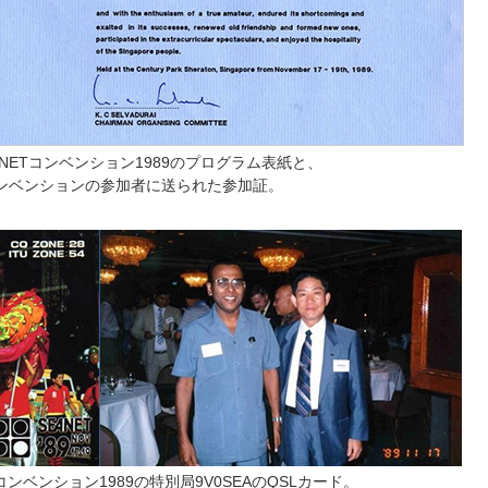
EANETコンベンション1989のプログラム表紙と、
コンベンションの参加者に送られた参加証。
ETコンベンション1989の特別局9V0SEAのQSLカード。