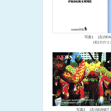
写真1. (左)S
(右)その
写真2. (左)SEAN