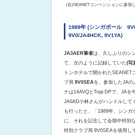
(右)SEANETコンベンションに参加
1989年 (シンガポール 9V0SEA
9V0/JA4HCK, 9V1YA)
JA3AER
筆者
は、久しぶりのシン
て、次のように記録していた
(写
トンホテルで開かれたSEANE
ブ局
9V0SEA
を、参加したJAの
ナは14AVQとTrap DPで、
JA0AD小林さんがハンドルして
も行ったと、「1989年、シンガ
に、それを記念して会期中特別
特別クラブ局 9V0SEAを借用し