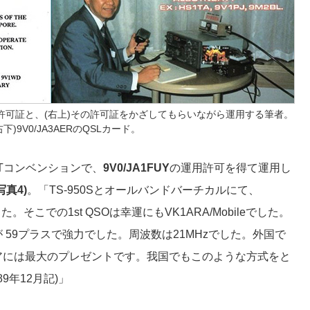
者の運用許可証と、(右上)その許可証をかざしてもらいながら運用する筆者。
右下)9V0/JA3AERのQSLカード。
ETコンベンションで、
9V0/JA1FUY
の運用許可を得て運用し
写真4)
。「TS-950Sとオールバンドバーチカルにて、
。そこでの1st QSOは幸運にもVK1ARA/Mobileでした。
59プラスで強力でした。周波数は21MHzでした。外国で
アには最大のプレゼントです。我国でもこのような方式をと
9年12月記)」