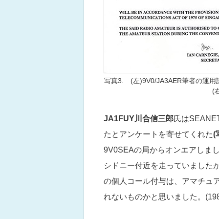
写真3. (左)9V0/JA3AER筆
(
JA1FUY
川合信三郎
氏はSEAN
たとアンケートを寄せてくれた
(
9V0SEAの局からオンエアしました
シドニー付近を走っていましたが 
の個人コール付与は、アマチュ
れないものかと思いました。(198