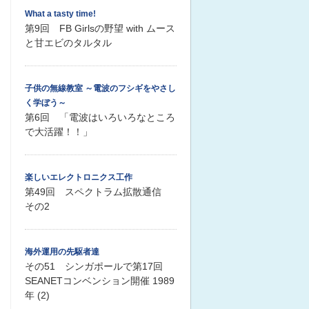
What a tasty time!
第9回 FB Girlsの野望 with ムース
と甘エビのタルタル
子供の無線教室 ～電波のフシギをやさし
く学ぼう～
第6回 「電波はいろいろなところ
で大活躍！！」
楽しいエレクトロニクス工作
第49回 スペクトラム拡散通信
その2
海外運用の先駆者達
その51 シンガポールで第17回
SEANETコンベンション開催 1989
年 (2)