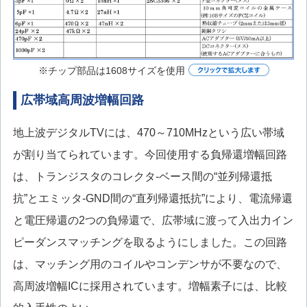
※チップ部品は1608サイズを使用
広帯域高周波増幅回路
地上波デジタルTVには、470～710MHzという広い帯域
が割り当てられています。今回使用する負帰還増幅回路
は、トランジスタのコレクタ-ベース間の“並列帰還抵
抗”とエミッタ-GND間の“直列帰還抵抗”により、電流帰還
と電圧帰還の2つの負帰還で、広帯域に渡って入出力イン
ピーダンスマッチングを取るようにしました。この回路
は、マッチング用のコイルやコンデンサが不要なので、
高周波増幅ICに採用されています。増幅素子には、比較