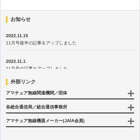
第41回 自立型 ダイアルチューニング式 マルチバンドHFアン
お知らせ
テナの製作
2022.11.15
【連載40回記念】 電子工作について語る
11月号後半の記事をアップしました
第39回 【お手軽価格】 デジタルオシロスコープが面白い
2022.11.1
11月号の記事をアップしました
【番外編】 例の百均ON AIRライトを改造しよう
外部リンク
2022.10.17
第38回 GPSモジュールを使ってみよう【後編】
アマチュア無線関連機関／団体
10月号後半の記事をアップしました
各総合通信局／総合通信事務所
第37回 GPSモジュールを使ってみよう【前編】
2022.10.3
10月号の記事をアップしました
アマチュア無線機器メーカー(JAIA会員)
第36回 【入力した信号を表示する】汎用表示器
2022.9.15