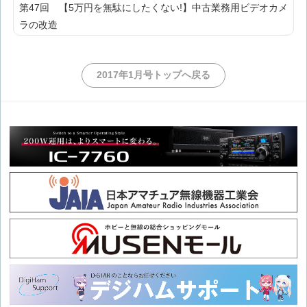
第47回 【5万円を無駄にしたくない!】中古業務用ビデオカメ
ラの改造
第46回 【昔のケータイにソックリ】KENWOOD『TH-7』を
2017年1月号トップへ戻る
調べてみよう
第45回 【無線機の修理ガイド】サービスマニュアルを読んで
みよう
第44回 【ホームセンターで材料が揃う】移動運用向けスリム
三脚の製作【好きな長さに作れる】
第43回 【ホームセンターで材料が揃う】430MHz 6エレ八木
アンテナの製作
第42回 【見よう見まねで】ハンディー機のストラップを作っ
てみた