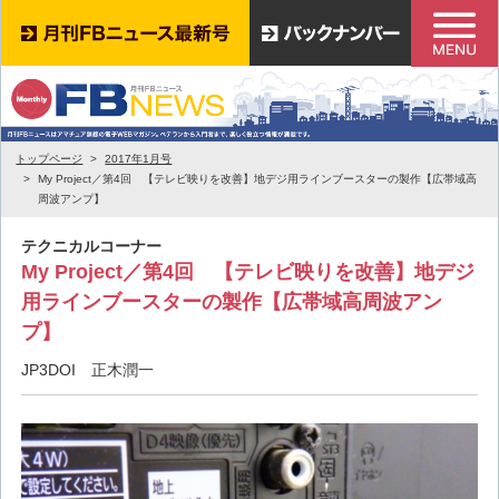
トップページ
2017年1月号
My Project／第4回 【テレビ映りを改善】地デジ用ラインブースターの製作【広帯域高
周波アンプ】
テクニカルコーナー
My Project／第4回 【テレビ映りを改善】地デジ
用ラインブースターの製作【広帯域高周波アン
プ】
JP3DOI 正木潤一