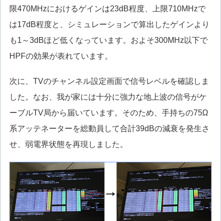
限470MHzにおけるゲインは23dB程度、上限710MHzで
は17dB程度と、シミュレーションで算出したゲインより
も1～3dBほど低くなっています。およそ300MHz以下で
HPFの効果が表れています。
次に、TVのチャンネル設定画面で信号レベルを確認しま
した。なお、我が家には十分に強力な地上波の信号がケ
ーブルTV局から届いています。そのため、手持ちの75Ω
系アッテネーターを総動員して合計39dBの減衰を発生さ
せ、弱電界状態を再現しました。