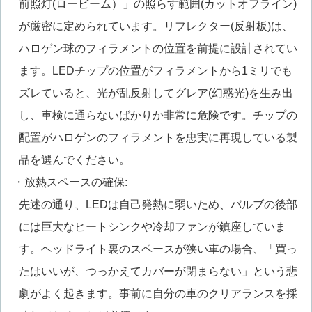
前照灯(ロービーム）」の照らす範囲(カットオフライン)
が厳密に定められています。リフレクター(反射板)は、
ハロゲン球のフィラメントの位置を前提に設計されてい
ます。LEDチップの位置がフィラメントから1ミリでも
ズレていると、光が乱反射してグレア(幻惑光)を生み出
し、車検に通らないばかりか非常に危険です。チップの
配置がハロゲンのフィラメントを忠実に再現している製
品を選んでください。
・放熱スペースの確保:
先述の通り、LEDは自己発熱に弱いため、バルブの後部
には巨大なヒートシンクや冷却ファンが鎮座していま
す。ヘッドライト裏のスペースが狭い車の場合、「買っ
たはいいが、つっかえてカバーが閉まらない」という悲
劇がよく起きます。事前に自分の車のクリアランスを採