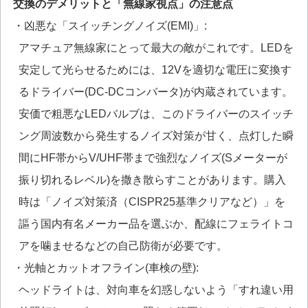
交換のデメリットと「無線家視点」の注意点
・凶悪な「スイッチングノイズ(EMI)」:
アマチュア無線家にとって最大の敵がこれです。LEDを
安定して光らせるためには、12Vを適切な電圧に変換す
るドライバー(DC-DCコンバータ)が内蔵されています。
安価で粗悪なLEDバルブは、このドライバーのスイッチ
ング周波数から発生するノイズ対策が甘く、点灯した瞬
間にHF帯からV/UHF帯まで強烈なノイズ(Sメーターが
振り切れるレベル)を撒き散らすことがあります。購入
時は「ノイズ対策済（CISPR25基準クリアなど）」を
謳う国内有名メーカー品を選ぶか、配線にフェライトコ
アを噛ませるなどの自己防衛が必要です。
・光軸とカットオフライン(車検の壁):
ヘッドライトは、対向車を幻惑しないよう「すれ違い用