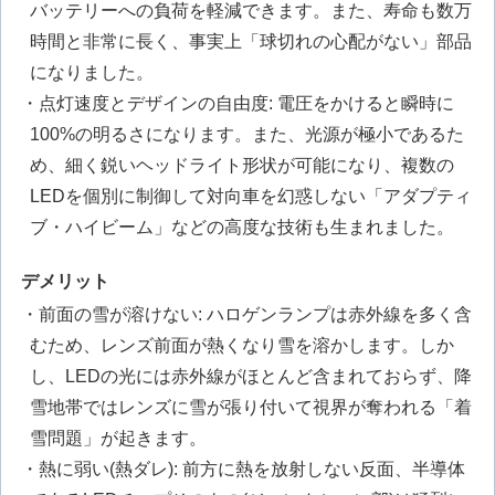
バッテリーへの負荷を軽減できます。また、寿命も数万
時間と非常に長く、事実上「球切れの心配がない」部品
になりました。
・点灯速度とデザインの自由度: 電圧をかけると瞬時に
100%の明るさになります。また、光源が極小であるた
め、細く鋭いヘッドライト形状が可能になり、複数の
LEDを個別に制御して対向車を幻惑しない「アダプティ
ブ・ハイビーム」などの高度な技術も生まれました。
デメリット
・前面の雪が溶けない: ハロゲンランプは赤外線を多く含
むため、レンズ前面が熱くなり雪を溶かします。しか
し、LEDの光には赤外線がほとんど含まれておらず、降
雪地帯ではレンズに雪が張り付いて視界が奪われる「着
雪問題」が起きます。
・熱に弱い(熱ダレ): 前方に熱を放射しない反面、半導体