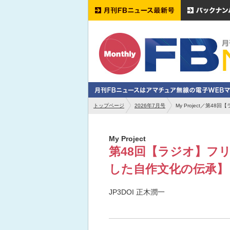
トップページ
2026年7月号
My Project／第
My Project
第48回【ラジオ】フ
した自作文化の伝承】
JP3DOI 正木潤一