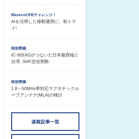
MasacoのFBチャレンジ！
AIを活用した移動運用に、初トラ
イ!
特別寄稿
IC-905XGがつないだ日本最西端と
台湾 -SHF交信実験-
特別寄稿
1.8～50MHz帯対応マグネチックル
ープアンテナ(MLA)の検討