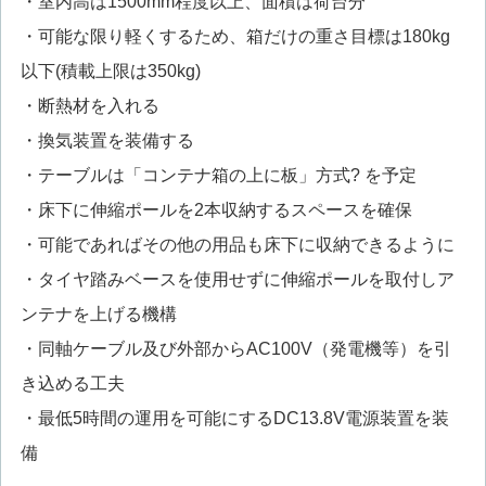
・室内高は1500mm程度以上、面積は荷台分
・可能な限り軽くするため、箱だけの重さ目標は180kg
以下(積載上限は350kg)
・断熱材を入れる
・換気装置を装備する
・テーブルは「コンテナ箱の上に板」方式? を予定
・床下に伸縮ポールを2本収納するスペースを確保
・可能であればその他の用品も床下に収納できるように
・タイヤ踏みベースを使用せずに伸縮ポールを取付しア
ンテナを上げる機構
・同軸ケーブル及び外部からAC100V（発電機等）を引
き込める工夫
・最低5時間の運用を可能にするDC13.8V電源装置を装
備