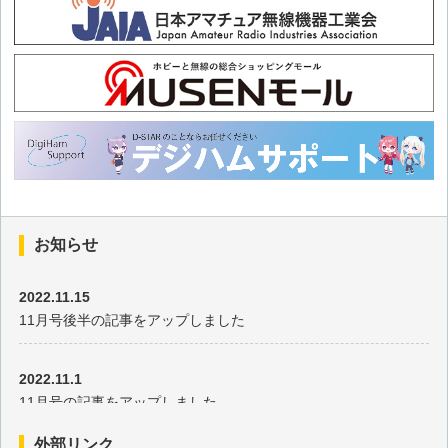
その56 ポータブルインバーター発電機の導入
その55 アイコムフェアin東京両国訪問と無線用電源考察
その54 悩み多きモバイルシャックの空調と電源
その53 ハムフェア行脚で太陽光パネル風防効果を実感
その52 モバイルシャックの太陽光パネルをパワーアップ
お知らせ
2022.11.15
その51 6m AND DOWN コンテストと記念局公開運用参加
11月号後半の記事をアップしました
その50 軽トラモバイルシャック用HFアンテナを考える
2022.11.1
11月号の記事をアップしました
その49 移動運用で確かめるモバイルシャック装備とルームツ
アー
外部リンク