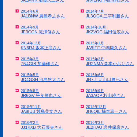
JA1MVK 加藤久二さん
JR4LNG 岡野好雄さん
2014年6月
2014年7月
JA1BNW 廣島孝之さん
JL3QGA 三竿利勝さん
2014年9月
2014年10月
JF3CGN 滝澤修さん
JK2VOC 福田佳広さん
2014年12月
2015年1月
KN6RJ 坂本正彦さん
JA9IFF 中嶋康久さん
2015年3月
2015年3月
7N4GIB 加藤修さん
JR2NMA 森本かおりさん
2015年5月
2015年6月
JO4GSH 河島悠太さん
JR7JTU 山口勝巳さん
2015年8月
2015年9月
JR6GV 平良勝也さん
JA3AOP 杉山曉さん
2015年11月
2015年12月
JA8IUB 妙島美文さん
JH6QIL 楠本真一さん
2016年2月
2016年3月
JJ1KXB 大石藤夫さん
JE2HAU 岩井保彦さん