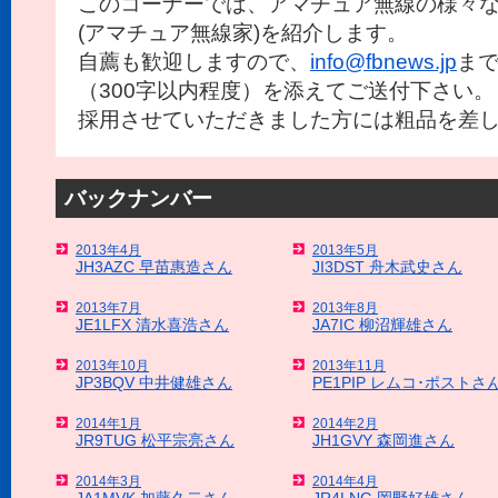
このコーナーでは、アマチュア無線の様々
(アマチュア無線家)を紹介します。
自薦も歓迎しますので、
info@fbnews.jp
まで
（300字以内程度）を添えてご送付下さい。
採用させていただきました方には粗品を差
バックナンバー
2013年4月
2013年5月
JH3AZC 早苗惠造さん
JI3DST 舟木武史さん
2013年7月
2013年8月
JE1LFX 清水喜浩さん
JA7IC 柳沼輝雄さん
2013年10月
2013年11月
JP3BQV 中井健雄さん
PE1PIP レムコ･ポストさ
2014年1月
2014年2月
JR9TUG 松平宗亮さん
JH1GVY 森岡進さん
2014年3月
2014年4月