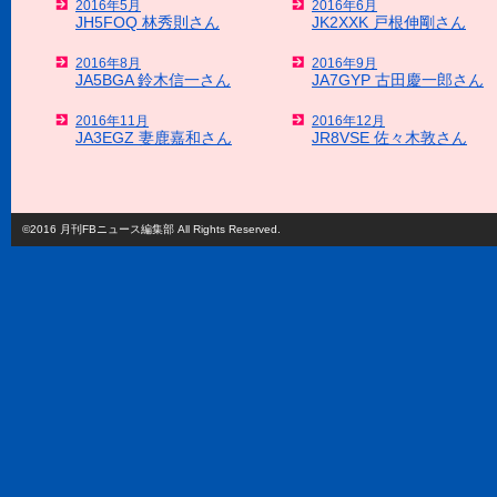
2016年5月
2016年6月
JH5FOQ 林秀則さん
JK2XXK 戸根伸剛さん
2016年8月
2016年9月
JA5BGA 鈴木信一さん
JA7GYP 古田慶一郎さん
2016年11月
2016年12月
JA3EGZ 妻鹿嘉和さん
JR8VSE 佐々木敦さん
©2016 月刊FBニュース編集部 All Rights Reserved.