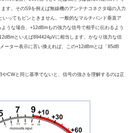
ます。そのS9を例えば無線機のアンテナコネクタ端の入力
)であるといってもピンときません。一般的なマルチバンド垂直ア
るような場合、+12dBmもの強力な信号で相手に伝わるよう
2dBmといえば894424µVに相当します。かなり強力な信
ーター表示に言い換えれば、この+12dBmとは「85dB
SSBやCWと同じ基準でないと、信号の強さを理解するのは正