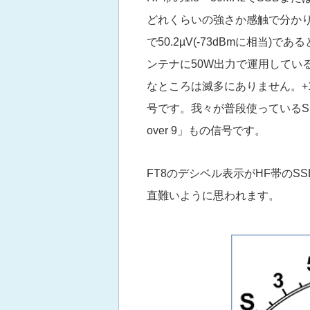
どれくらいの強さか感触で分かり
で50.2µV(-73dBmに相当
ンテナに50W出力で運用してい
なところは滅多にありません。+1
号です。我々が普段使っているSメ
over 9」もの信号です。
FT8のデシベル表示がHF帯の
直難いように思われます。