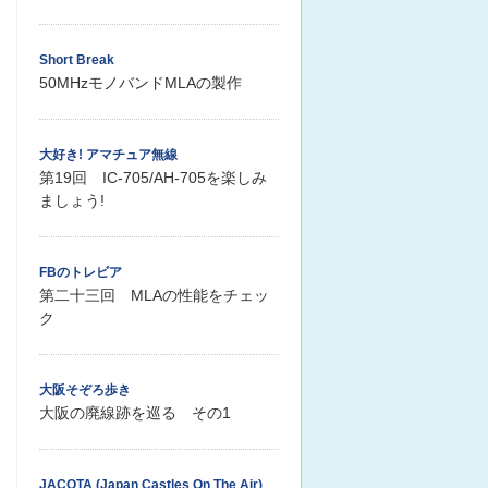
Short Break
50MHzモノバンドMLAの製作
大好き! アマチュア無線
第19回 IC-705/AH-705を楽しみ
ましょう!
FBのトレビア
第二十三回 MLAの性能をチェッ
ク
大阪そぞろ歩き
大阪の廃線跡を巡る その1
JACOTA (Japan Castles On The Air)