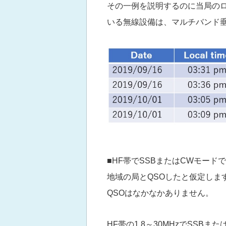
その一例を説明するのに当局の
いる無線設備は、マルチバンド垂
■HF帯でSSBまたはCWモー
地域の局とQSOしたと仮定しま
QSOはなかなかありません。
HF帯の1.8～30MHzでSS