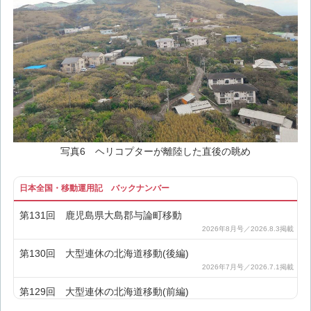
写真6 ヘリコプターが離陸した直後の眺め
日本全国・移動運用記 バックナンバー
第131回 鹿児島県大島郡与論町移動
第130回 大型連休の北海道移動(後編)
第129回 大型連休の北海道移動(前編)