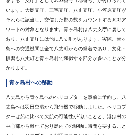
をする「支庁」としてJCG番号（郡番号）が付けられて
います。大島支庁、三宅支庁、八丈支庁、小笠原支庁が
それらに該当し、交信した郡の数をカウントするJCGア
ワードの対象となります。青ヶ島村は八丈支庁に属して
おり、八丈支庁には他に八丈町があります。実際、青ヶ
島への交通機関は全て八丈町からの発着であり、文化・
慣習も八丈町と青ヶ島村で類似する部分が多いことが分
かります。
青ヶ島村への移動
八丈島から青ヶ島へのヘリコプターを事前に予約し、八
丈島へは羽田空港から飛行機で移動しました。ヘリコプ
ターは船に比べて欠航の可能性が低いことと、港は村の
中心部から離れており島内での移動に時間を要すること