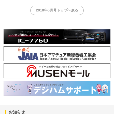
第128回 鹿児島郡十島村移動
2018年5月号トップへ戻る
第127回 沖縄本島移動
第126回 横浜市・川崎市移動
第125回 年末年始の九州北部移動
第124回 山梨県移動
第123回 徳之島移動(3回目)
第122回 徒歩による東京都大島町移動
第121回 岩手県北部移動(後編)
お知らせ