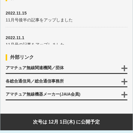
第120回 岩手県北部移動(前編)
2022.11.15
11月号後半の記事をアップしました
第119回 沖永良部島移動(3回目)
2022.11.1
第118回 利尻島・礼文島移動(後編)
11月号の記事をアップしました
第117回 利尻島・礼文島移動(前編)
外部リンク
2022.10.17
アマチュア無線関連機関／団体
10月号後半の記事をアップしました
第116回 東京都利島村移動
各総合通信局／総合通信事務所
2022.10.3
第115回 沖縄本島移動
10月号の記事をアップしました
アマチュア無線機器メーカー(JAIA会員)
第114回 千葉県内房方面移動
2022.9.15
9月号後半の記事をアップしました
第113回 年末年始の九州南部移動
次号は 12月 1日(木) に公開予定