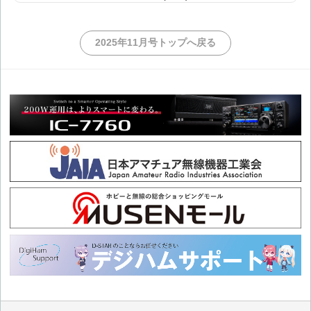
第128回 鹿児島郡十島村移動
2025年11月号トップへ戻る
第127回 沖縄本島移動
第126回 横浜市・川崎市移動
第125回 年末年始の九州北部移動
第124回 山梨県移動
第123回 徳之島移動(3回目)
第122回 徒歩による東京都大島町移動
第121回 岩手県北部移動(後編)