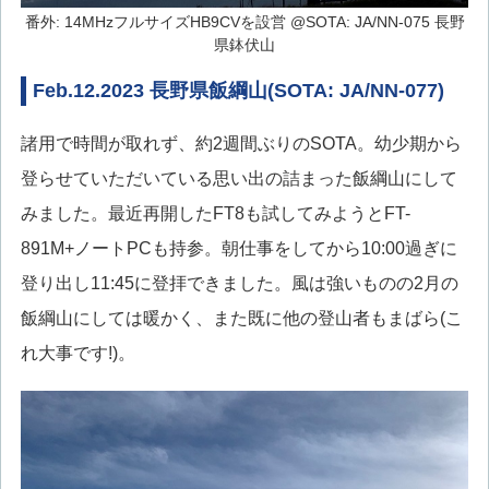
番外: 14MHzフルサイズHB9CVを設営 @SOTA: JA/NN-075 長野
県鉢伏山
Feb.12.2023 長野県飯綱山(SOTA: JA/NN-077)
諸用で時間が取れず、約2週間ぶりのSOTA。幼少期から
登らせていただいている思い出の詰まった飯綱山にして
みました。最近再開したFT8も試してみようとFT-
891M+ノートPCも持参。朝仕事をしてから10:00過ぎに
登り出し11:45に登拝できました。風は強いものの2月の
飯綱山にしては暖かく、また既に他の登山者もまばら(こ
れ大事です!)。