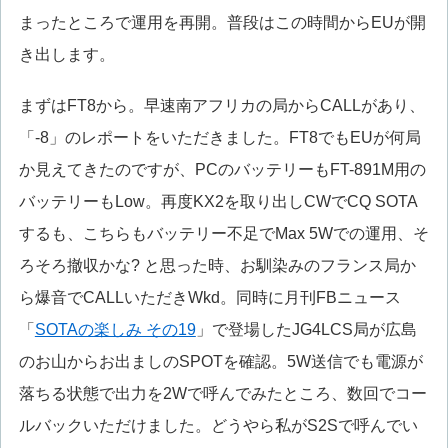
まったところで運用を再開。普段はこの時間からEUが開
き出します。
まずはFT8から。早速南アフリカの局からCALLがあり、
「-8」のレポートをいただきました。FT8でもEUが何局
か見えてきたのですが、PCのバッテリーもFT-891M用の
バッテリーもLow。再度KX2を取り出しCWでCQ SOTA
するも、こちらもバッテリー不足でMax 5Wでの運用、そ
ろそろ撤収かな? と思った時、お馴染みのフランス局か
ら爆音でCALLいただきWkd。同時に月刊FBニュース
「
SOTAの楽しみ その19
」で登場したJG4LCS局が広島
のお山からお出ましのSPOTを確認。5W送信でも電源が
落ちる状態で出力を2Wで呼んでみたところ、数回でコー
ルバックいただけました。どうやら私がS2Sで呼んでい