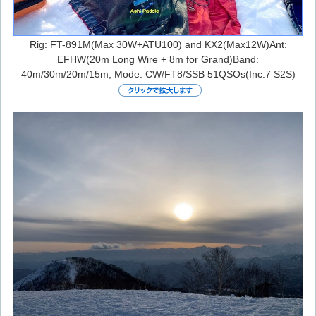
Rig: FT-891M(Max 30W+ATU100) and KX2(Max12W)Ant:
EFHW(20m Long Wire + 8m for Grand)Band:
40m/30m/20m/15m, Mode: CW/FT8/SSB 51QSOs(Inc.7 S2S)