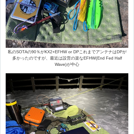
私のSOTAの90％がKX2+EFHW or DPこれまでアンテナはDPが
多かったのですが、最近は設営の楽なEFHW(End Fed Half
Wave)が中心