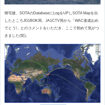
帰宅後、SOTAのDatabaseにLogをUPしSOTA Mapを出
したところJG1BOK局、JA1CTV局から「WAC達成おめ
でとう!」とのコメントをいただき、ここで初めて気がつ
きました(笑)。