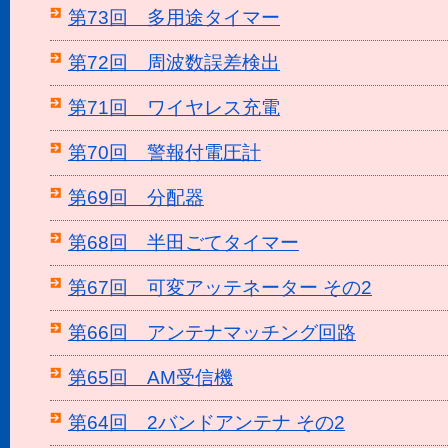
第73回 多用途タイマー
第72回 周波数誤差検出
第71回 ワイヤレス充電
第70回 警報付電圧計
第69回 分配器
第68回 半田ごてタイマー
第67回 可変アッテネーター その2
第66回 アンテナマッチング回路
第65回 AM受信機
第64回 2バンドアンテナ その2