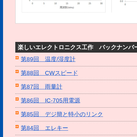
楽しいエレクトロニクス工作 バックナンバ
第89回 温度/湿度計
第88回 CWスピード
第87回 雨量計
第86回 IC-705用電源
第85回 デジ簡と特小のリンク
第84回 エレキー