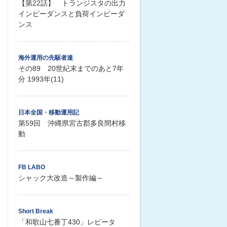
【第22話】 トランジスタの出力
インピーダンスと負荷インピーダ
ンス
海外運用の先駆者達
その89 20世紀末までのあと7年
分 1993年(11)
日本全国・移動運用記
第59回 沖縄県宮古郡多良間村移
動
FB LABO
シャック大改造～製作編～
Short Break
「和歌山七番丁430」レピータ