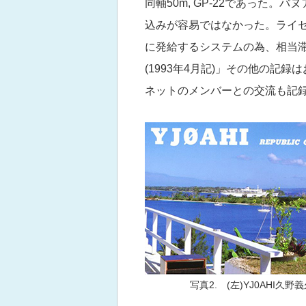
同軸50m, GP-22であった
込みが容易ではなかった。ライ
に発給するシステムの為、相当
(1993年4月記)」その他の記
ネットのメンバーとの交流も記
写真2. (左)YJ0AHI久