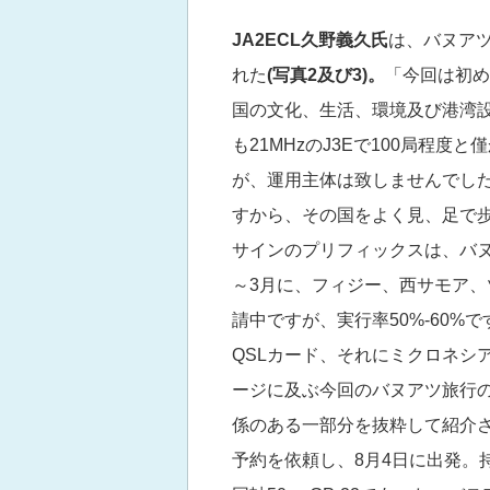
JA2ECL久野義久氏
は、バヌア
れた
(写真2及び3)。
「今回は初め
国の文化、生活、環境及び港湾
も21MHzのJ3Eで100局程
が、運用主体は致しませんでし
すから、その国をよく見、足で
サインのプリフィックスは、バヌ
～3月に、フィジー、西サモア
請中ですが、実行率50%-60%で
QSLカード、それにミクロネシ
ージに及ぶ今回のバヌアツ旅行
係のある一部分を抜粋して紹介さ
予約を依頼し、8月4日に出発。持参した