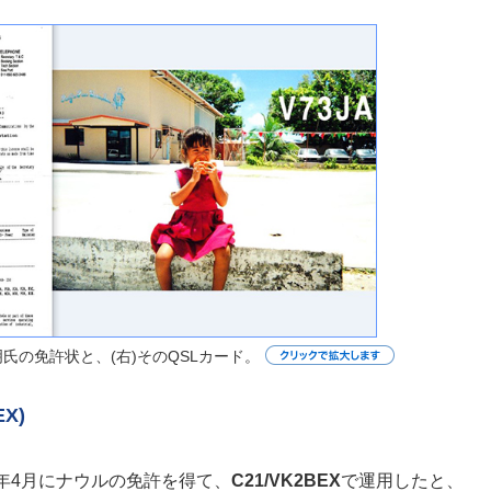
典明氏の免許状と、(右)そのQSLカード。
EX)
3年4月にナウルの免許を得て、
C21/VK2BEX
で運用したと、