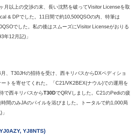
以上の交渉の末、長い沈黙を破ってVisitor Licenseを取
cal & DPでした。11日間で約10,500QSOの内、特筆は
100QSOでした。私の後はスムーズにVisitor Licenseがおりる
3年12月記)」
年4月、T30JHの招待を受け、西キリバスからDXペディショ
トを寄せてくれた。「C21/VK2BEX(ナウル)での運用を
招待で西キリバスから
T30D
でQRVしました。C21のPediの疲
時間のみJAのパイルを浴びました。トータルで約1,000局
)」
YJ0AZY, YJ8NTS)