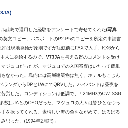
3JA)
ャル諸島で運用した経験をアンケートで寄せてくれた
(写真
の英文コピー、パスポ－トのP2-P5のコピーを所定の申請書
免許は現地発給が原則ですが渡航前にFAXで入手。KX6から
日本人に発給するので、
V73JA
を与える旨のコメントを受け
→マジュロだったが、マジュロでの入国審査はいたって簡単
題もなかった。島内には高層建築物は無く、ホテルもこじん
ベランダからDPとLWにてQRVした。ハイバンドは昼夜を
労した。コンディションは低調で、7-24MHzのCW, SSB
の大多数はJAとのQSOだった。マジュロの人々は皆ひとなつっ
み手を振ってくれる。素晴しい海の色をながめて、はるばる
思った。(1994年2月記)」