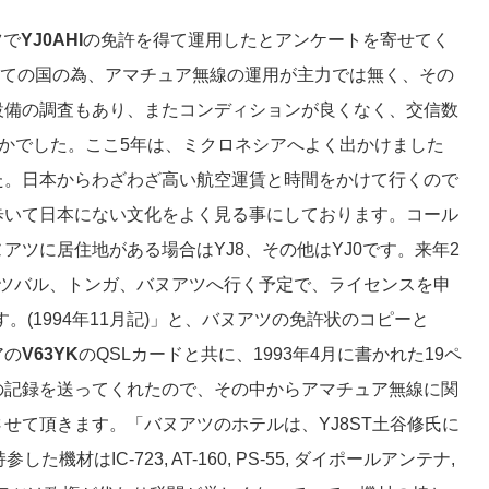
ツで
YJ0AHI
の免許を得て運用したとアンケートを寄せてく
ての国の為、アマチュア無線の運用が主力では無く、その
設備の調査もあり、またコンディションが良くなく、交信数
度と僅かでした。ここ5年は、ミクロネシアへよく出かけました
た。日本からわざわざ高い航空運賃と時間をかけて行くので
歩いて日本にない文化をよく見る事にしております。コール
アツに居住地がある場合はYJ8、その他はYJ0です。来年2
、ツバル、トンガ、バヌアツへ行く予定で、ライセンスを申
す。(1994年11月記)」と、バヌアツの免許状のコピーと
アの
V63YK
のQSLカードと共に、1993年4月に書かれた19ペ
の記録を送ってくれたので、その中からアマチュア無線に関
せて頂きます。「バヌアツのホテルは、YJ8ST土谷修氏に
機材はIC-723, AT-160, PS-55, ダイポールアンテナ,