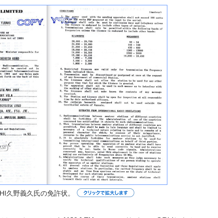
0AHI久野義久氏の免許状。