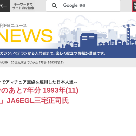
89 20世紀末までのあと7年分 1993年(11)
外でアマチュア無線を運用した日本人達～
あと7年分 1993年(11)
)」JA6EGL三宅正司氏