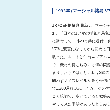
1993年 (マーシャル諸島 V7
JR7OEF伊藤典明氏
は、マーシ
1)。
「日本の1アマの従免と局免
に添付してUS$20と共に送付。
V73に変更になってから初めて
取った。ル－トは仙台→グアム
で、機材の持ち込みには何の問
まりしたものばかり。私は2階の
問わずノイズレベルが高く受信に苦
で1,200局程QSOしたが、そ
こく親切で、歩いていると微笑
やって来た甲斐があったとしみじみ