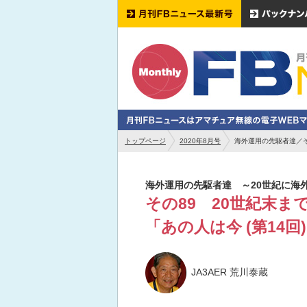
トップページ
2020年8月号
海外運用の先駆者達／その
海外運用の先駆者達 ～20世紀に海
その89 20世紀末までの
「あの人は今 (第14回
JA3AER 荒川泰蔵