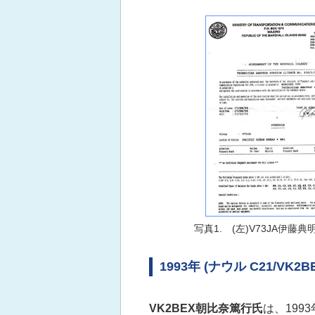
写真1. (左)V73JA伊藤
1993年 (ナウル C21/VK2B
VK2BEX朝比奈篤行氏
は、199