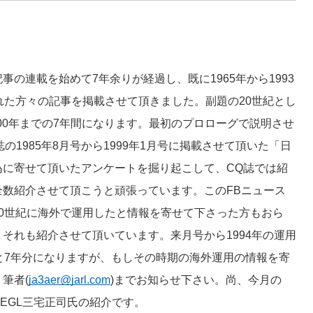
の連載を始めて7年余りが経過し、既に1965年から1993
れた方々の記事を掲載させて頂きました。副題の20世紀とし
000年までの7年間になります。最初のプロローグで説明させ
io誌の1985年8月号から1999年1月号に掲載させて頂いた「日
為に寄せて頂いたアンケートを掘り起こして、CQ誌では紹
数紹介させて頂こうと頑張っています。このFBニュース
0世紀に海外で運用したと情報を寄せて下さった方もおら
それも紹介させて頂いています。来月号から1994年の運用
と7年分になりますが、もしその時期の海外運用の情報を寄
筆者(
ja3aer@jarl.com
)までお知らせ下さい。尚、今月の
A6EGL三宅正司氏の紹介です。