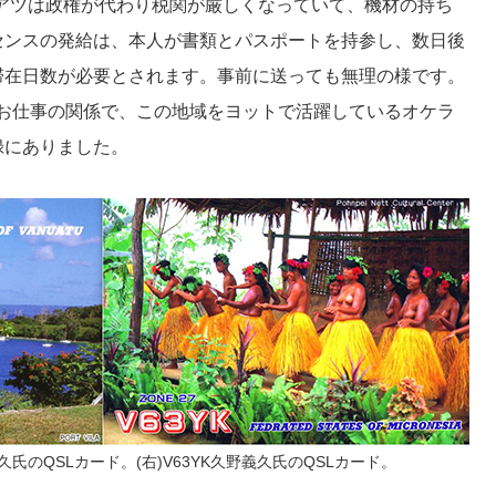
。バヌアツは政権が代わり税関が厳しくなっていて、機材の持ち
センスの発給は、本人が書類とパスポートを持参し、数日後
滞在日数が必要とされます。事前に送っても無理の様です。
録はお仕事の関係で、この地域をヨットで活躍しているオケラ
録にありました。
野義久氏のQSLカード。(右)V63YK久野義久氏のQSLカード。