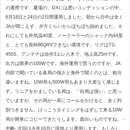
の運用です。夏場の、DXには悪いコンディションの中、
6月18日と24日の2日間運用しました。朝から日中は全く
JAが聞こえず、夕方ぐらいからぼちぼち始めました。そ
れにしても外気温40度、ノークーラーのシャック内44度
と、とても長時間QRVできない環境です。リグはTS-
450S、アンテナは自作3エレ八木で、地上高25mです。
出力は限界の100Wです。海外運用で思うのですが、JA
内部で聞いている各局の強さと海外で聞くのとは、相当
違いますね。10W局も500W局もあまり大差なく感じま
す。リニアをかましている局は、「自局は強い」と思っ
ていますが、その局が一斉にコールをかけると、全く判
別つきません。けっこうタイミングをはずして来る10W
局が簡単にコピーできたりします。面白いものですね。 -
中略- 次回は今年10月に現地より運用します。もしかし