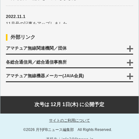
その115 中国に返還されたマカオから記念コールで運用 1999
年(1)
2022.11.1
11月号の記事をアップしました
その114 太平洋や大西洋の島々での運用 1998年(4)
外部リンク
2022.10.17
その113 フィンランド・ドイツ・フランスの紹介です 1998年
アマチュア無線関連機関／団体
10月号後半の記事をアップしました
(3)
各総合通信局／総合通信事務所
2022.10.3
その112 YLコンベンションでのスヴァールバル諸島など 1998
10月号の記事をアップしました
アマチュア無線機器メーカー(JAIA会員)
年(2)
2022.9.15
その111 韓国、ベトナム、カンボジアなどアジアの国々 1998
9月号後半の記事をアップしました
次号は 12月 1日(木) に公開予定
年(1)
2022.9.1
サイトのご利用について
その110 ロドリゲス島やマリなどアフリカの紹介 1997年(6)
9月号の記事をアップしました
©2026 月刊FBニュース編集部 All Rights Reserved.