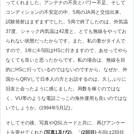
ってくれました。アンテナの不良とパワー不足、そして
コンディションの不安定の中、5局のJA局と交信出来、
試験発射はまずまずでした。5局で終了したのは、外気温
37度、シャック内気温は42度と、とても無線をやってお
られない状態だったからです。また、私の妻がタイ人で
すので、1年に4-5回はHSに行きますので、あせってやら
なくても良いと思ったからです。私の場合は、無線を目
的にHSに行っているのではないのですから。なぜか、外
国からQRVして日本人の方とお話するのは、久しぶりに
旧友と会ったように感じました。局数を稼ぐのではな
く、VU帯のような電話ごっこの海外運用も良いのではな
いでしょうか。(1994年5月記)」
そしてその後、写真やQSLカードと共に、再びアンケー
トを寄せてくれた
(写真1及び2)
。「
(2回目)
今回は2回目