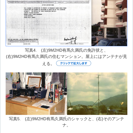
写真4. (左)9M2HD有馬久満氏の免許状と、
(右)9M2HD有馬久満氏の住むマンション。屋上にはアンテナが見
える。
写真5. (左)9M2HD有馬久満氏のシャックと、(右)そのアンテ
ナ。