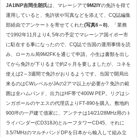
JA1INP
吉岡生朗氏
は、マレーシアで
9M2IY
の免許を得て
運用していると、免許状や写真などを添えて、CQ誌編集
部経由でアンケートを寄せてくれた
(写真6～8)
。「業務
で1992年11月より4, 5年の予定でマレーシア国イポー市
に駐在する事になったので、CQ誌で当国の運用事情を読
み、ローカル局9M2FKを通じて申請。小生は書類を出し
てから免許が下りるまで約2ヶ月を要しましたが、コネを
使えば2～3週間で免許がおりるようです。当国で開局出
来るのはCWレベルがJAの2アマ以上が必要か? 免許の範
囲は全ハムバンド、出力はHF帯で400W PEP。リグはシ
ンガポールのヤエスの代理店よりFT-890を購入。敷地約
900坪の一戸建て借家に、アンテナは14/21/28MHz用のト
ライバンダー(CD318Jr)とルーフタワーCD45、それに
3.5/7MHzのマルチバンドDPを日本から輸入して組み立