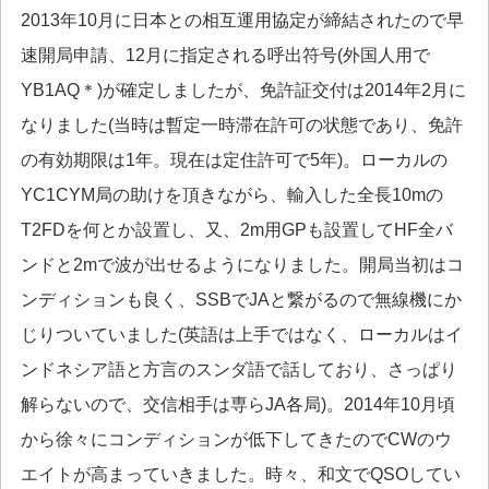
2013年10月に日本との相互運用協定が締結されたので早
速開局申請、12月に指定される呼出符号(外国人用で
YB1AQ＊)が確定しましたが、免許証交付は2014年2月に
なりました(当時は暫定一時滞在許可の状態であり、免許
の有効期限は1年。現在は定住許可で5年)。ローカルの
YC1CYM局の助けを頂きながら、輸入した全長10mの
T2FDを何とか設置し、又、2m用GPも設置してHF全バ
ンドと2mで波が出せるようになりました。開局当初はコ
ンディションも良く、SSBでJAと繋がるので無線機にか
じりついていました(英語は上手ではなく、ローカルはイ
ンドネシア語と方言のスンダ語で話しており、さっぱり
解らないので、交信相手は専らJA各局)。2014年10月頃
から徐々にコンディションが低下してきたのでCWのウ
エイトが高まっていきました。時々、和文でQSOしてい