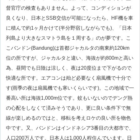
督官庁の検査もありません。よって、コンディションが
良くなり、日本とSSB交信が可能になったら、HF機を車
に積んで約1ヶ月かけて(半分野宿しながらでも)、「日本
列島より大きなスマトラ島を１周する」のが夢です。こ
こバンドン(Bandung)は首都ジャカルタの南東約120km
位の所ですが、ジャカルタと違い、海抜が約800mと高い
為、昼間でも日陰は涼しく、夜は20度位まで下がるので
快適な所です。エアコンは殆ど必要なく扇風機で十分で
す(雨季の夜は扇風機でも寒いくらいです)。この地域で一
番高い所は海抜1,000m位です。蚊もいないのでデング熱
の心配をしなくて済みそうであり、更に良い条件下で無
線が楽しめるのではと、移転を考えロケの良い所を物色
中です。又、バンドンはインドネシア3番目の大都市で、
人口200万人です。日本人は1,000人程住んでいます。日