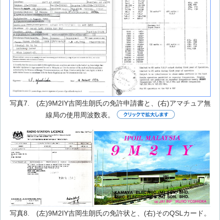
写真7. (左)9M2IY吉岡生朗氏の免許申請書と、(右)アマチュア無
線局の使用周波数表。
写真8. (左)9M2IY吉岡生朗氏の免許状と、(右)そのQSLカード。