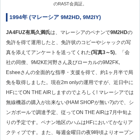
のRAST会員証。
1994年 (マレーシア 9M2HD, 9M2IY)
JA4FUZ
有馬久満氏
は、マレーシアのペナンで
9M2HD
の
免許を得て運用したと、免許状のコピーやシャックの写
真を添えてアンケートを送ってくれた
(写真3～5)
。「会
社の同僚、9M2KE河野さん及びローカルの9M2FK,
Esheeさんの全面的な指導・支援を得て、約1ヶ月半で局
免を取得しました。現在2m onlyの運用ですが、近日中に
HFにてON THE AIRしますのでよろしく! マレーシアでは
無線機器の購入が出来ない(HAM SHOPが無い?)ので、シ
ンガポールで調達予定、従ってON THE AIRは7月中旬よ
りの予定です。ペナン地区のハムはHFにおいてかなりア
クティブです。また、毎週金曜日の夜9時頃よりオープン