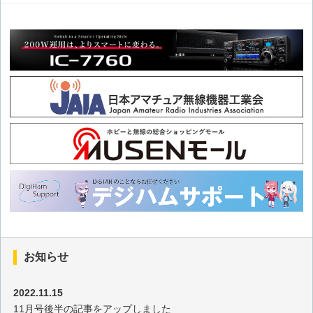
その121 今回から21世紀最初の2年分を紹介します。2001年
(1)
その120 この連載記事は今回で10年になります。2000年(3)
その119 2000年はサンスポットサイクル23のピーク 2000年
(2)
その118 タイで7回目のSEANETコンベンションを開催 2000
年(1)
その117 世界の多様な国々で運用 1999年(3)
お知らせ
その116 ブルネイでは初めてのSEANETコンベンション 1999
年(2)
2022.11.15
11月号後半の記事をアップしました