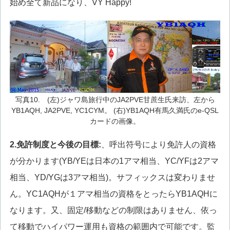
始め全て新品になり、VY Happy!
写真10. (左)ジャワ島旅行中のJA2PVE甘蔗生氏来訪、左から
YB1AQH, JA2PVE, YC1CYM。 (右)YB1AQH有馬久満氏のe-QSL
カードの画像。
2.
免許制度と今後の目標:
、呼出符号により免許人の資格
が分かります(YB/YEは日本の1アマ相当、YC/YFは2アマ
相当、YD/YGは3アマ相当)。サフィックスは変わりませ
ん。YC1AQHが１アマ相当の資格をとったらYB1AQHに
なります。又、固定/移動などの制限はありません、依っ
て移動でハイパワー運用も資格の範囲内で可能です。監