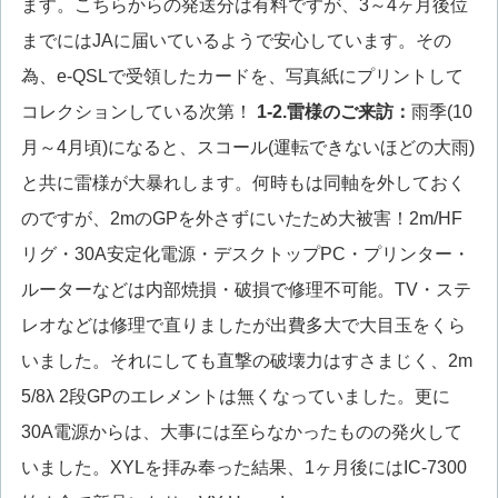
ます。こちらからの発送分は有料ですが、3～4ヶ月後位
までにはJAに届いているようで安心しています。その
為、e-QSLで受領したカードを、写真紙にプリントして
コレクションしている次第！
1-2.雷様のご来訪：
雨季(10
月～4月頃)になると、スコール(運転できないほどの大雨)
と共に雷様が大暴れします。何時もは同軸を外しておく
のですが、2mのGPを外さずにいたため大被害！2m/HF
リグ・30A安定化電源・デスクトップPC・プリンター・
ルーターなどは内部焼損・破損で修理不可能。TV・ステ
レオなどは修理で直りましたが出費多大で大目玉をくら
いました。それにしても直撃の破壊力はすさまじく、2m
5/8λ 2段GPのエレメントは無くなっていました。更に
30A電源からは、大事には至らなかったものの発火して
いました。XYLを拝み奉った結果、1ヶ月後にはIC-7300