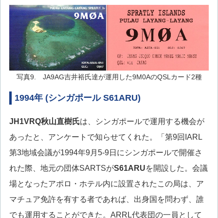
写真9. JA9AG吉井裕氏達が運用した9M0AのQSLカード2種
1994年 (シンガポール S61ARU)
JH1VRQ
秋山直樹氏
は、シンガポールで運用する機会が
あったと、アンケートで知らせてくれた。「第9回IARL
第3地域会議が1994年9月5-9日にシンガポールで開催さ
れた際、地元の団体SARTSが
S61ARU
を開設した。会議
場となったアポロ・ホテル内に設置されたこの局は、ア
マチュア免許を有する者であれば、出身国を問わず、誰
でも運用することができた。ARRL代表団の一員として