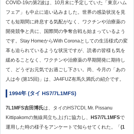
COVID-19の第2波は、10月末に予定していた「東京ハム
フェア」も中止に追い込みました。世界の感染状況を見
ても短期間に終息する気配がなく、ワクチンや治療薬の
開発競争と共に、国際間の争奪合戦も始まっているよう
です。Stay HomeからWith Coronaとしての生活様式の変
革も迫られているような状況ですが、読者の皆様も気を
緩めることなく、ワクチンや治療薬の早期開発に期待し
て、どうぞお元気でお過ごし下さい。尚、今月の「あの
人は今 (第15回)」は、JA4FUZ有馬久満氏の紹介です。
1994年 (タイ HS7/7L1MFS)
7L1MFS
吉田博氏
は、タイのHS7CDI, Mr. Pissanu
Kittipakornの無線局立ち上げに協力し、
HS7/7L1MFS
で
運用した時の様子をアンケートで知らせてくれた。「
(1