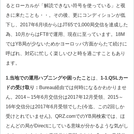
るとローカルが「解読できない符号を使っている」と覗
きに来たことも・・。その後、更にコンディションが低
下し、2017年6月頃からはJT65で1,000局交信を達成した
為、10月からはFT8で運用、現在に至っています。18M
ではYB局が少ないためかヨーロッパ方面からたて続けに
呼ばれ、対応に忙しく楽しいひと時を過ごすこともあり
ます。
1.
当地での運用ハプニングや困ったこと
は、
1-1.QSLカー
ドの受け取り：
Bureau経由では何時になるかわかりませ
ん。2014～15年6月交信分は2017年12月受領、2015～
16年交信分は2017年6月受領でした(今迄、この2回しか
受けとれていません)。QRZ.comでのYB局検索では、ほ
とんどの局がDirectにしている意味が分かるような気がし