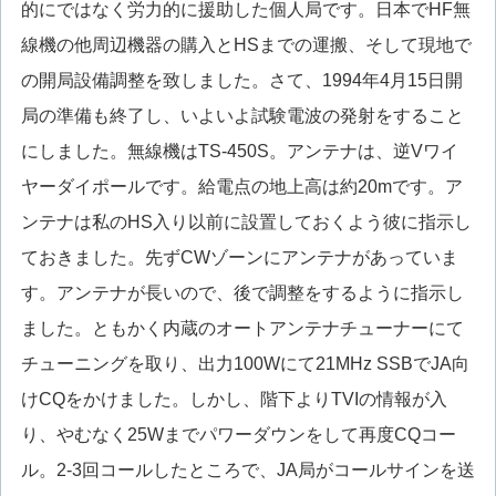
的にではなく労力的に援助した個人局です。日本でHF無
線機の他周辺機器の購入とHSまでの運搬、そして現地で
の開局設備調整を致しました。さて、1994年4月15日開
局の準備も終了し、いよいよ試験電波の発射をすること
にしました。無線機はTS-450S。アンテナは、逆Vワイ
ヤーダイポールです。給電点の地上高は約20mです。ア
ンテナは私のHS入り以前に設置しておくよう彼に指示し
ておきました。先ずCWゾーンにアンテナがあっていま
す。アンテナが長いので、後で調整をするように指示し
ました。ともかく内蔵のオートアンテナチューナーにて
チューニングを取り、出力100Wにて21MHz SSBでJA向
けCQをかけました。しかし、階下よりTVIの情報が入
り、やむなく25Wまでパワーダウンをして再度CQコー
ル。2-3回コールしたところで、JA局がコールサインを送