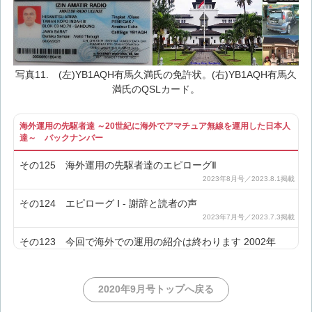
写真11. (左)YB1AQH有馬久満氏の免許状。(右)YB1AQH有馬久
満氏のQSLカード。
海外運用の先駆者達 ～20世紀に海外でアマチュア無線を運用した日本人
達～ バックナンバー
その125 海外運用の先駆者達のエピローグⅡ
その124 エピローグ Ⅰ - 謝辞と読者の声
その123 今回で海外での運用の紹介は終わります 2002年
その122 アフリカのコモロで国際的なDXペディション 2001
2020年9月号トップへ戻る
年(2)