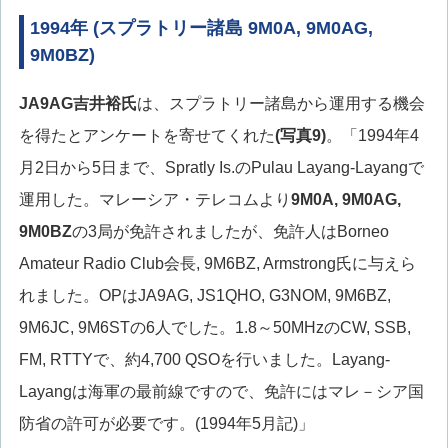
1994年 (スプラトリー諸島 9M0A, 9M0AG,
9M0BZ)
JA9AG
吉井裕氏
は、スプラトリー諸島から運用する機会
を得たとアンケートを寄せてくれた
(写真9)
。「1994年4
月2日から5日まで、Spratly Is.のPulau Layang-Layangで
運用した。マレーシア・テレコムより
9M0A, 9M0AG,
9M0BZ
の3局が免許されましたが、免許人はBorneo
Amateur Radio Club会長, 9M6BZ, Armstrong氏に与えら
れました。OPはJA9AG, JS1QHO, G3NOM, 9M6BZ,
9M6JC, 9M6STの6人でした。1.8～50MHzのCW, SSB,
FM, RTTYで、約4,700 QSOを行いました。Layang-
Layangは海軍の最前線ですので、免許にはマレ－シア国
防省の許可が必要です。(1994年5月記)」