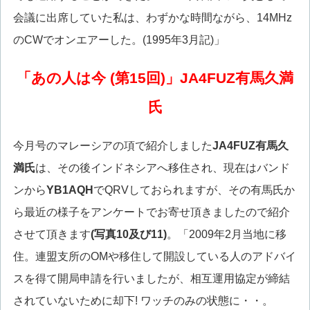
会議に出席していた私は、わずかな時間ながら、14MHz
のCWでオンエアーした。(1995年3月記)」
「あの人は今 (第15回)」JA4FUZ有馬久満
氏
今月号のマレーシアの項で紹介しました
JA4FUZ有馬久
満氏
は、その後インドネシアへ移住され、現在はバンド
ンから
YB1AQH
でQRVしておられますが、その有馬氏か
ら最近の様子をアンケートでお寄せ頂きましたので紹介
させて頂きます
(写真10及び11)
。「2009年2月当地に移
住。連盟支所のOMや移住して開設している人のアドバイ
スを得て開局申請を行いましたが、相互運用協定が締結
されていないために却下! ワッチのみの状態に・・。