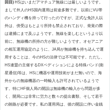
回目)
HSはいまだアマチュア無線には厳しいようです。
まして外人のHS国内運用は前途多難です。以前にVU帯
のハンディ機を持って行ったのですが、正式な免許人以
外は、傍受はもとより所持も禁止されており、発覚の際
は逮捕にまで及ぶようです。無線を楽しむというより以
前に、無線機の所持の方が難しいようです。オセアニア
の相互運用協定のように、JA局が無線機を持ち込んで運
用することは、今のHSの法律では不可能です。ただし、
HS連盟の主催するDXペディションによる特殊バンド(衛
星通信)等は、HSに機器や運用技術がまだ無いので、海
外からの無線機器の一時輸入も許可されているようで
す。特にHF個人局の開設は無線機の輸入から問題が多
く、開局には非常に労力と数々の提出書類、そして若干
の賄賂が必要です。私の運用局は、彼の開設に伴い金銭